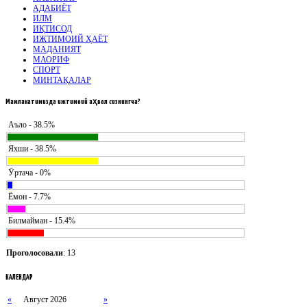
АДАБИЁТ
ИЛМ
ИҚТИСОД
ИЖТИМОИЙ ҲАЁТ
МАДАНИЯТ
МАОРИФ
СПОРТ
МИНТАҚАЛАР
Мамлакатимизда
ижтимоий аҳвол сизнингча?
Аъло - 38.5%
Яхши - 38.5%
Ӯртача - 0%
Ёмон - 7.7%
Билмайман - 15.4%
Проголосовали
: 13
КАЛЕНДАР
«
Август 2026
»