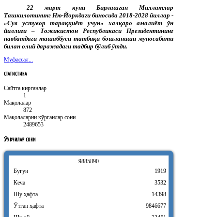
22
март
куни
Бирлашган
Миллатлар
Ташкилотининг
Ню
-
Йоркдаги
биносида
2018-2028
йиллар
-
«
Сув
устувор
тараққиёт
учун
»
халқаро
амалиёт
ўн
йиллиги
–
Тожикистон
Республикаси
Президентининг
навбатдаги
ташаббуси
татбиқи
бошланиши
муносабати
билан
олий
даражадаги
тадбир
бўлиб
ўтди
.
Муфассал...
СТАТИСТИКА
Сайтга кирганлар
1
Мақолалар
872
Мақолаларни кӯрганлар сони
2489653
ӮҚУВЧИЛАР
СОНИ
9
8
8
5
8
9
0
Бугун
1919
Кеча
3532
Шу ҳафта
14398
Ӯтган ҳафта
9846677