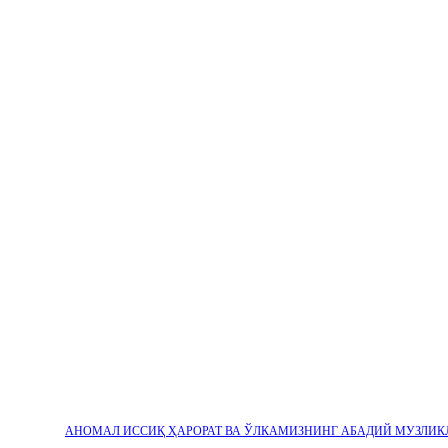
АНОМАЛ ИССИҚ ҲАРОРАТ ВА ЎЛКАМИЗНИНГ АБАДИЙ МУЗЛИК