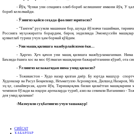
- Йўқ. Чунки уни секцияга олиб-бориб келишнинг имкони йўқ. У ҳал
бориб келолмайди.
- Ўзингиз қайси соҳада фаолият юритасиз?
- "Тангем" русумли машинам бор, шунда йўловчи ташийман, тирикчи
Россияга муҳожиратга борардим, бироқ эндиликда Эмомҳусейн машқлари
қувватлаб туриш учун ҳам бормай қўйдим.
- Уни машқ қилишга мажбурлайсизми ёки…
- Ҳаргиз. Ҳеч қачон уни машқ қилишга мажбурламаганман. Нима 
Баъзида ёшига хос ва мос бўлмаган машқларни бажараётганини кўриб, ота 
- Ўғлингиз келажагидан нима умид қиласиз?
- Тожикистон - Худо назар қилган диёр. Бу юртда машҳур спорт
Худоназар ва Расул Боқиевлар, Неъматулло Асронқулов, Дилшод Назаров, Ма
эҳ-ҳе, санайверсак, адоғи йўқ. Тиришқоқлик билан қилаётган машқларини 
чемпион бўлади ва юқори ареналарда туриб, азиз ва севимли Ватанимиз - Т
дея умид қиламан!
-Мазмунли суҳбатингиз учун ташаккур!
СИЁСАТ
ХАБАРЛАР