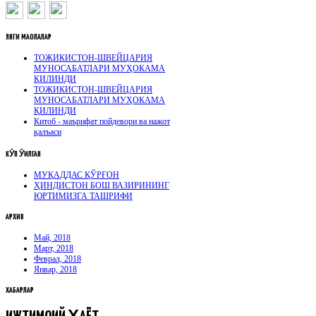
ЯНГИ
МАҚОЛАЛАР
ТОЖИКИСТОН-ШВЕЙЦАРИЯ
МУНОСАБАТЛАРИ МУҲОКАМА
ҚИЛИНДИ
ТОЖИКИСТОН-ШВЕЙЦАРИЯ
МУНОСАБАТЛАРИ МУҲОКАМА
ҚИЛИНДИ
Китоб - маърифат пойдевори ва нажот
қалъаси
КӮП
ӮҚИЛГАН
МУҚАДДАС ҚЎРҒОН
ҲИНДИСТОН БОШ ВАЗИРИНИНГ
ЮРТИМИЗГА ТАШРИФИ
АРХИВ
Май, 2018
Март, 2018
Феврал, 2018
Январ, 2018
ХАБАРЛАР