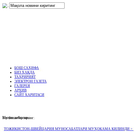
нглар
.
БОШ САҲИФА
БИЗ ҲАҚДА
ТАҲРИРИЯТ
ЭЛЕКТРОН ГАЗЕТА
ГАЛЕРЕЯ
АРХИВ
САЙТ ХАРИТАСИ
Муҳим хабарлар :
Биз билан боғланинг:
ТОЖИКИСТОН-ШВЕЙЦАРИЯ МУНОСАБАТЛАРИ МУҲОКАМА ҚИЛИНДИ >