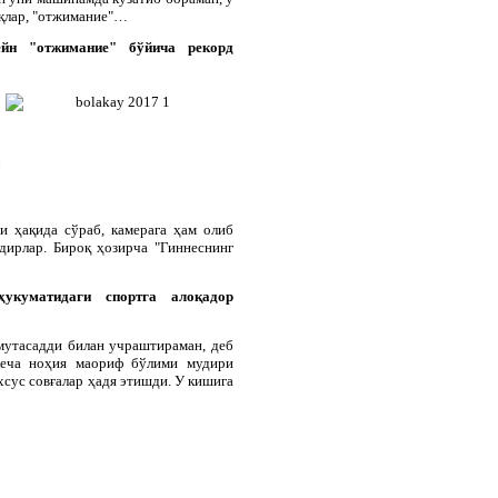
шқлар, "отжимание"…
ейн "отжимание" бўйича рекорд
и ҳақида сўраб, камерага ҳам олиб
дирлар. Бироқ ҳозирча "Гиннеснинг
укуматидаги спортга алоқадор
мутасадди билан учраштираман, деб
 кеча ноҳия маориф бўлими мудири
хсус совғалар ҳадя этишди. У кишига