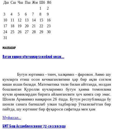
Дш
Сш
Чш
Пш
Жм
Шб
Яб
1
2
3
4
5
6
7
8
9
10
11
12
13
14
15
16
17
18
19
20
21
22
23
24
25
26
27
28
29
30
31
МАҚОЛАЛАР
Ватан ишқини кўнгилларга жойлай олсак…
Бугун юртимиз - тинч, халқимиз - фаровон. Аммо шу
кунларга етиш осон кечмаганлигини ҳар бир ақли соғлом
киши яхши билади. Математика тили билан айтганда, нолдан
бошланган Қуролли кучларимиз бугун ҳамма томонлама
кучли армиялардан бирига айланганлиги ҳеч кимга сир эмас.
Шонли Армиямиз навқирон 26 ёшда. Бутун республикада бу
шонли санага бағишлаб улкан тадбирлар ўтказилаётган бир
пайтда, шу юртнинг бир фуқароси сифатида мен ҳам
Муфассал...
БМТ Бош Ассамблеясининг 72-сессиясида