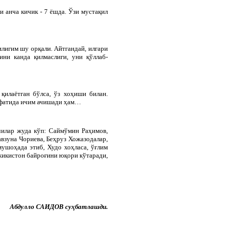
и анча кичик - 7 ёшда. Ўзи мустақил
лигим шу орқали. Айтгандай, илгари
ни канда қилмаслиги, уни қўллаб-
қилаётган бўлса, ўз хоҳиши билан.
сифатида ичим ачишади ҳам…
чилар жуда кўп: Саймўмин Раҳимов,
взуна Чориева, Беҳруз Хожазодалар,
мушоҳада этиб, Худо хоҳласа, ўғлим
ожикистон байроғини юқори кўтаради,
Абдулло САИДОВ суҳбатлашди.