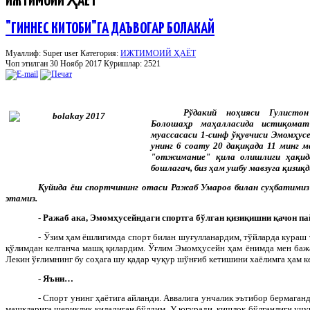
ИЖТИМОИЙ ҲАЁТ
"ГИННЕС КИТОБИ"ГА ДАЪВОГАР БОЛАКАЙ
Муаллиф: Super user
Категория:
ИЖТИМОИЙ ҲАЁТ
Чоп этилган 30 Ноябр 2017
Кӯришлар: 2521
Рўдакий ноҳияси Гулист
Болошаҳр маҳалласида истиқомат
муассасаси 1-синф ўқувчиси Эмомҳус
унинг 6 соату 20 дақиқада 11 минг 
"отжимание" қила олишлиги ҳақид
бошлагач, биз ҳам ушбу мавзуга қизиқд
Қуйида ёш спортчининг отаси Ражаб Умаров билан суҳбатимиз
этамиз.
- Ражаб ака, Эмомҳусейндаги спортга бўлган қизиқишни қачон па
- Ўзим ҳам ёшлигимда спорт билан шуғулланардим, тўйларда кураш
қўлимдан келганча машқ қилардим. Ўғлим Эмомҳусейн ҳам ёнимда мен баж
Лекин ўғлимнинг бу соҳага шу қадар чуқур шўнғиб кетишини хаёлимга ҳам к
- Яъни…
- Спорт унинг ҳаётига айланди. Аввалига унчалик эътибор бермаганд
машқларига шериклик қиладиган бўлдим. У югуради, қишлоқ бўлганлиги учу