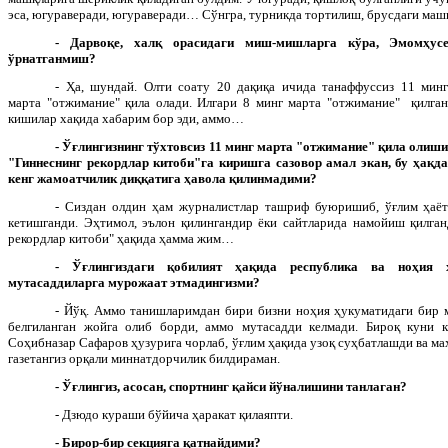
эса, югураверади, югураверади… Сўнгра, турникда тортилиш, брусдаги ма
- Дарвоқе, халқ орасидаги миш-мишларга кўра, Эмомҳус
ўрнатганмиш?
- Ҳа, шундай. Олти соату 20 дақиқа ичида танаффуссиз 11 минг
марта "отжимание" қила олади. Илгари 8 минг марта "отжимание" қилган
кишилар хақида хабарим бор эди, аммо…
- Ўғлингизнинг тўхтовсиз 11 минг марта "отжимание" қила олиши
"Гиннеснинг рекордлар китоби"га киришга сазовор амал экан, бу ҳақда
кенг жамоатчилик диққатига ҳавола қилинмадими?
- Сиздан олдин ҳам журналистлар ташриф буюришиб, ўғлим ҳаёт
кетишганди. Эҳтимол, эълон қилингандир ёки сайтларида намойиш қилган
рекордлар китоби" ҳақида ҳамма жим…
- Ўғлингиздаги қобилият ҳақида республика ва ноҳия ҳ
мутасаддиларга мурожаат этмадингизми?
- Йўқ. Аммо танишларимдан бири бизни ноҳия ҳукуматидаги бир 
белгиланган жойга олиб борди, аммо мутасадди келмади. Бироқ куни
Соҳибназар Сафаров ҳузурига чорлаб, ўғлим ҳақида узоқ суҳбатлашди ва ма
газетангиз орқали миннатдорчилик билдираман.
- Ўғлингиз, асосан, спортнинг қайси йўналишини танлаган?
- Дзюдо кураши бўйича ҳаракат қилаяпти.
- Бирор-бир секцияга қатнайдими?