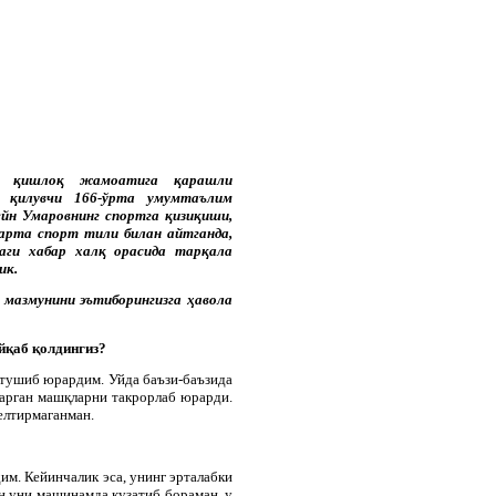
он қишлоқ жамоатига қарашли
 қилувчи 166-ўрта умумтаълим
ейн Умаровнинг спортга қизиқиши,
марта спорт тили билан айтганда,
аги хабар халқ орасида тарқала
ик.
 мазмунини эътиборингизга ҳавола
йқаб қолдингиз?
 тушиб юрардим. Уйда баъзи-баъзида
арган машқларни такрорлаб юрарди.
елтирмаганман.
им. Кейинчалик эса, унинг эрталабки
н уни машинамда кузатиб бораман, у