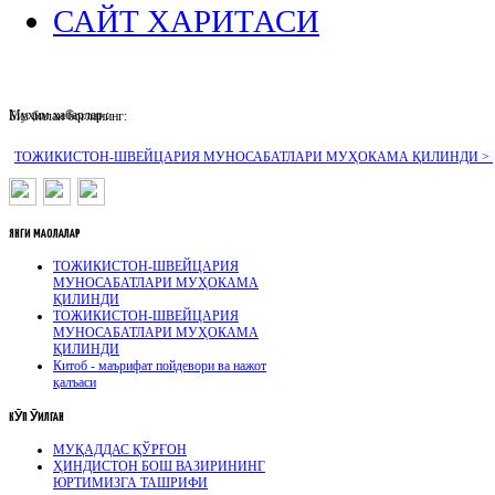
САЙТ ХАРИТАСИ
Муҳим хабарлар :
Биз билан боғланинг:
ТОЖИКИСТОН-ШВЕЙЦАРИЯ МУНОСАБАТЛАРИ МУҲОКАМА ҚИЛИНДИ >
ЯНГИ
МАҚОЛАЛАР
ТОЖИКИСТОН-ШВЕЙЦАРИЯ
МУНОСАБАТЛАРИ МУҲОКАМА
ҚИЛИНДИ
ТОЖИКИСТОН-ШВЕЙЦАРИЯ
МУНОСАБАТЛАРИ МУҲОКАМА
ҚИЛИНДИ
Китоб - маърифат пойдевори ва нажот
қалъаси
КӮП
ӮҚИЛГАН
МУҚАДДАС ҚЎРҒОН
ҲИНДИСТОН БОШ ВАЗИРИНИНГ
ЮРТИМИЗГА ТАШРИФИ