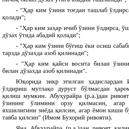
- "Ҳар ким ўзини тоғдан ташлаб ўлдирс
қолади";
- "Ҳар ким заҳар ичиб ўзини ўлдирса, ўш
дўзах ўтида абадий қолади";
- "Ҳар ким ўзини бўғиш ёки осиш сабаб
тарзда дўзахда азоб қилинади";
- "Ҳар ким қайси восита билан ўзини
билан дўзахда азоб қилинади".
Юқорида зикр этилган ҳадислардан 
ўлдириш мутлақо дуруст бўлмасдан ҳаро
қилиш мумкин. Абуҳурайра (р.а.)дан ривоя
ўзининг ўлимини орзу қилмасин, агар
яхшилигини зиёда қилсин, агар ёмон киши б
тавба қилсин" (Имом Бухорий ривояти).
Яна Абуҳурайра (р.а.)дан ривоят қили