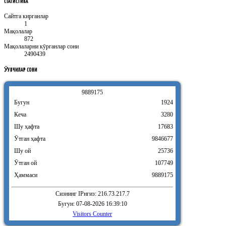
СТАТИСТИКА
Сайтга кирганлар
1
Мақолалар
872
Мақолаларни кӯрганлар сони
2490439
ӮҚУВЧИЛАР
СОНИ
9
8
8
9
1
7
5
Бугун
1924
Кеча
3280
Шу ҳафта
17683
Ӯтган ҳафта
9846677
Шу ой
25736
Ӯтган ой
107749
Ҳаммаси
9889175
Сизнинг IPнгиз: 216.73.217.7
Бугун: 07-08-2026 16:39:10
Visitors Counter