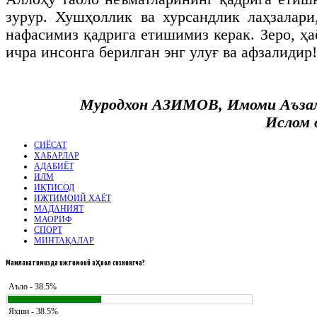
зурур. Хушҳоллик ва хурсандлик лаҳзалари
нафасимиз қадрига етишимиз керак. Зеро, ҳ
ичра инсонга берилган энг улуғ ва афзалидир!
Муродхон АЗИМОВ, Имоми Аъза
Ислом 
СИЁСАТ
ХАБАРЛАР
АДАБИЁТ
ИЛМ
ИҚТИСОД
ИЖТИМОИЙ ҲАЁТ
МАДАНИЯТ
МАОРИФ
СПОРТ
МИНТАҚАЛАР
Мамлакатимизда
ижтимоий аҳвол сизнингча?
Аъло - 38.5%
Яхши - 38.5%