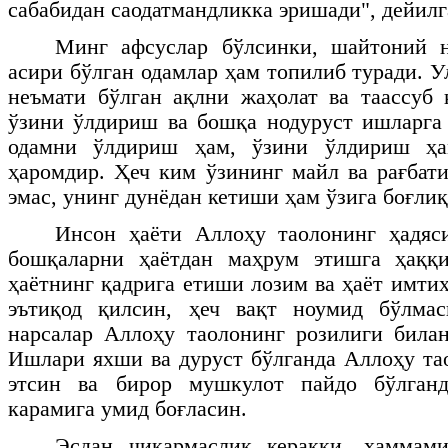
сабабидан саодатмандликка эришади", дейилг
Минг афсуслар бўлсинки, шайтоний н
асири бўлган одамлар ҳам топилиб туради. 
неъмати бўлган ақлни жаҳолат ва таассуб 
ўзини ўлдириш ва бошқа нодуруст ишларга
одамни ўлдириш ҳам, ўзини ўлдириш ҳ
ҳаромдир. Ҳеч ким ўзининг майл ва рағбати
эмас, унинг дунёдан кетиши ҳам ўзига боғли
Инсон ҳаёти Аллоҳу таолонинг ҳадяс
бошқаларни ҳаётдан маҳрум этишга ҳаққ
ҳаётнинг қадрига етиши лозим ва ҳаёт имти
эътиқод қилсин, ҳеч вақт ноумид бўлма
нарсалар Аллоҳу таолонинг розилиги била
Ишлари яхши ва дуруст бўлганда Аллоҳу та
этсин ва бирор мушкулот пайдо бўлган
карамига умид боғласин.
Эсдан чиқармаслик керакки, ҳаммам