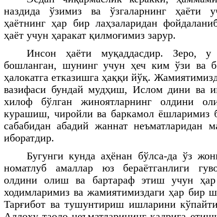
наздида ўзимиз ва ўзгаларнинг ҳаёти у
ҳаётнинг ҳар бир лаҳзаларидан фойдалани
ҳаёт учун ҳаракат қилмоғимиз зарур.
Инсон ҳаёти муқаддасдир. Зеро, у
бошланган, шунинг учун ҳеч ким ўзи ва 
ҳалокатга етказишга ҳаққи йўқ. Жамиятимиз
вазифаси бундай мудҳиш, Ислом дини ва и
хилоф бўлган жиноятларнинг олдини ол
курашиш, чиройли ва баркамол ёшларимиз 
сабабидан абадий жаннат неъматларидан м
иборатдир.
Бугунги кунда аҳёнан бўлса-да ўз жо
номатлуб амаллар юз бераётганлиги гув
олдини олиш ва бартараф этиш учун ҳар
ходимларимиз ва жамиятимиздаги ҳар бир 
Тарғибот ва тушунтириш ишларини кўпайти
Аллоҳу таоло неъматларининг қадрига ети