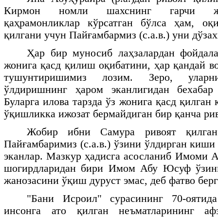
Кирмон номли шахснинг гарчи жа
қаҳрамонликлар кўрсатган бўлса ҳам, оқ
қилгани учун Пайғамбармиз (с.а.в.) уни дўзах
Ҳар бир муносиб лаҳзалардан фойдала
жонига қасд қилиш оқибатини, ҳар қандай в
тушунтиришимиз лозим. Зеро, уларн
ўлдиришнинг ҳаром эканлигидан бехабар
Буларга илова тарзда ўз жонига қасд қилга
ўқишликка ижозат бермайдиган бир қанча ри
Жобир ибни Самура ривоят қилган
Пайғамбаримиз (с.а.в.) ўзини ўлдирган киш
эканлар. Мазкур ҳадисга асосланиб Имоми А
шогирдларидан бири Имом Абу Юсуф ўзин
жанозасини ўқиш дуруст эмас, деб фатво берг
"Бани Исроил" сурасининг 70-оятид
инсонга ато қилган неъматларининг аф