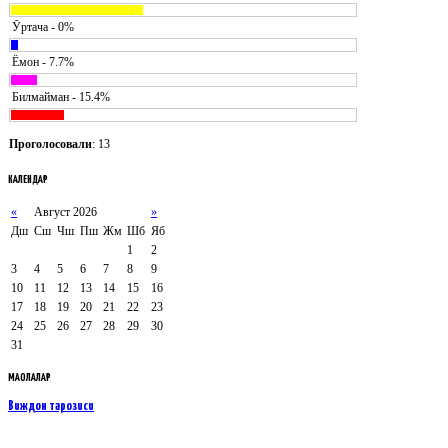
Ӯртача - 0%
Ёмон - 7.7%
Билмайман - 15.4%
Проголосовали
: 13
КАЛЕНДАР
«
Август 2026
»
Дш
Сш
Чш
Пш
Жм
Шб
Яб
1
2
3
4
5
6
7
8
9
10
11
12
13
14
15
16
17
18
19
20
21
22
23
24
25
26
27
28
29
30
31
МАҚОЛАЛАР
Виждон тарозиси