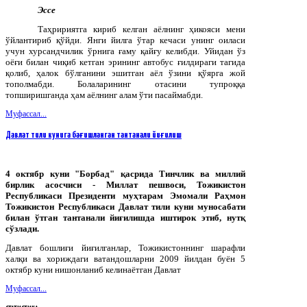
Эссе
Таҳририятга кириб келган аёлнинг ҳикояси мени
ўйлантириб қўйди. Янги йилга ўтар кечаси унинг оиласи
учун хурсандчилик ўрнига ғаму қайғу келибди. Уйидан ўз
оёғи билан чиқиб кетган эрининг автобус ғилдираги тагида
қолиб, ҳалок бўлганини эшитган аёл ўзини қўярга жой
тополмабди. Болаларининг отасини тупроққа
топширишганда ҳам аёлнинг алам ўти пасаймабди.
Муфассал...
Давлат тили кунига бағишланган тантанали йиғилиш
4 октябр куни "Борбад" қасрида Тинчлик ва миллий
бирлик асосчиси - Миллат пешвоси, Тожикистон
Республикаси Президенти муҳтарам Эмомали Раҳмон
Тожикистон Республикаси Давлат тили куни муносабати
билан ўтган тантанали йиғилишда иштирок этиб, нутқ
сўзлади.
Давлат бошлиғи йиғилганлар, Тожикистоннинг шарафли
халқи ва хориждаги ватандошларни 2009 йилдан буён 5
октябр куни нишонланиб келинаётган Давлат
Муфассал...