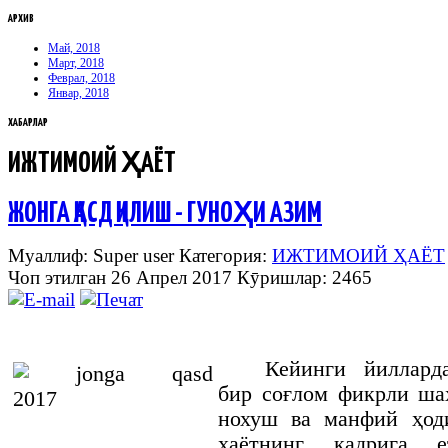
АРХИВ
Май, 2018
Март, 2018
Феврал, 2018
Январ, 2018
ХАБАРЛАР
ИЖТИМОИЙ ҲАЁТ
ЖОНГА ҚАСД ҚИЛИШ - ГУНОҲИ АЗИМ
Муаллиф: Super user
Категория:
ИЖТИМОИЙ ҲАЁТ
Чоп этилган 26 Апрел 2017
Кӯришлар: 2465
Кейинги йиллард
бир соғлом фикрли ша
нохуш ва манфий ҳод
ҳаётнинг қадрига 