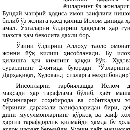
ёшларнинг ўз жонлариг
Бундай манфий ҳодиса имон заифлиги нишон
билиб ўз жонига қасд қилиш Ислом динида ҳ
амал. Ўзгаларни ўлдириш ҳақидаги ҳар гу
шахсга ҳам бевосита дахли бор.
Ўзини ўлдириш Аллоҳу таоло омонат
жонни йўқ қилиш ҳисобланади. Бу илоҳ
қилишга ҳеч кимнинг ҳаққи йўқ. Худов
сурасининг 2-оятида буюради: "Ўзларинги
Дарҳақиқат, Худованд сизларга меҳрибондир"
Инсонларни тарбиялашда Ислом д
мақсади ҳар тарафлама бўлиб, ҳаёт маша
мўминларни соҳибирода ва собитқадам э
биринчи даражали вазифаларидан бири, де
дини мусулмонларнинг қўрқоқ ва заиф ҳол
ҳаргиз тарафдорлик қилмайди ҳамда бу ҳол
ахлоқ ижозат бермайди. Чунки ҳаёт машаққа