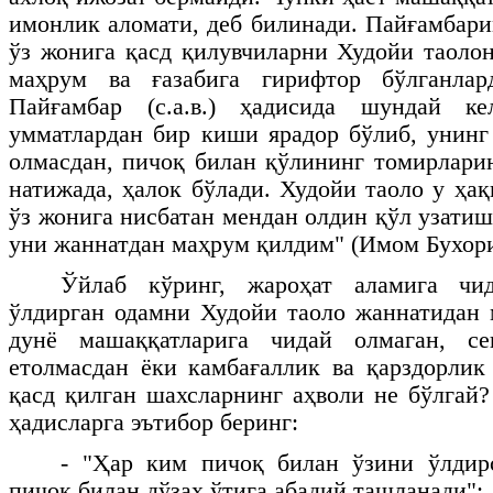
имонлик аломати, деб билинади. Пайғамбари
ўз жонига қасд қилувчиларни Худойи таоло
маҳрум ва ғазабига гирифтор бўлганлар
Пайғамбар (с.а.в.) ҳадисида шундай к
умматлардан бир киши ярадор бўлиб, унинг
олмасдан, пичоқ билан қўлининг томирлари
натижада, ҳалок бўлади. Худойи таоло у ҳа
ўз жонига нисбатан мендан олдин қўл узатиш
уни жаннатдан маҳрум қилдим" (Имом Бухори
Ўйлаб кўринг, жароҳат аламига чи
ўлдирган одамни Худойи таоло жаннатидан 
дунё машаққатларига чидай олмаган, се
етолмасдан ёки камбағаллик ва қарздорлик
қасд қилган шахсларнинг аҳволи не бўлгай
ҳадисларга эътибор беринг:
- "Ҳар ким пичоқ билан ўзини ўлдир
пичоқ билан дўзах ўтига абадий ташланади";