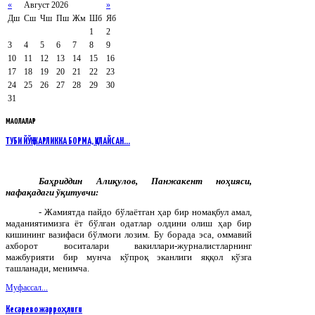
«
Август 2026
»
Дш
Сш
Чш
Пш
Жм
Шб
Яб
1
2
3
4
5
6
7
8
9
10
11
12
13
14
15
16
17
18
19
20
21
22
23
24
25
26
27
28
29
30
31
МАҚОЛАЛАР
ТУБИ ЙЎҚ ЖАРЛИККА БОРМА, ҚУЛАЙСАН…
Баҳриддин
Алиқулов
,
Панжакент
ноҳияси
,
нафақадаги
ўқитувчи
:
- Жамиятда пайдо бўлаётган ҳар бир номақбул амал,
маданиятимизга ёт бўлган одатлар олдини олиш ҳар бир
кишининг вазифаси бўлмоғи лозим. Бу борада эса, оммавий
ахборот воситалари вакиллари-журналистларнинг
мажбурияти бир мунча кўпроқ эканлиги яққол кўзга
ташланади, менимча.
Муфассал...
Кесарево жарроҳлиги