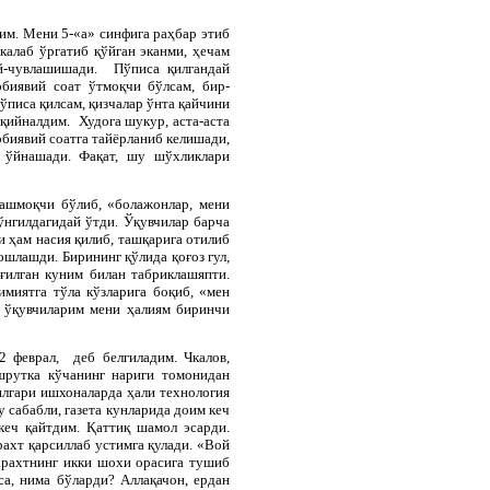
им. Мени 5-«а» синфига раҳбар этиб
калаб ўргатиб қўйган эканми, ҳечам
ий-чувлашишади. Пўписа қилгандай
биявий соат ўтмоқчи бўлсам, бир-
ўписа қилсам, қизчалар ўнта қайчини
 қийналдим. Худога шукур, аста-аста
биявий соатга тайёрланиб келишади,
 ўйнашади. Фақат, шу шўхликлари
лашмоқчи бўлиб, «болажонлар, мени
ўнгилдагидай ўтди. Ўқувчилар барча
ҳам насия қилиб, ташқарига отилиб
ошлашди. Бирининг қўлида қоғоз гул,
уғилган куним билан табриклашяпти.
миятга тўла кўзларига боқиб, «мен
 ўқувчиларим мени ҳалиям биринчи
2 феврал, деб белгиладим. Чкалов,
шрутка кўчанинг нариги томонидан
лгари ишхоналарда ҳали технология
 сабабли, газета кунларида доим кеч
кеч қайтдим. Қаттиқ шамол эсарди.
ахт қарсиллаб устимга қулади. «Вой
арахтнинг икки шохи орасига тушиб
а, нима бўларди? Аллақачон, ердан