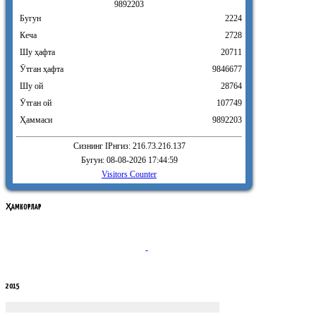
9
8
9
2
2
0
3
Бугун
2224
Кеча
2728
Шу ҳафта
20711
Ӯтган ҳафта
9846677
Шу ой
28764
Ӯтган ой
107749
Ҳаммаси
9892203
Сизнинг IPнгиз: 216.73.216.137
Бугун: 08-08-2026 17:44:59
Visitors Counter
ҲАМКОРЛАР
2015