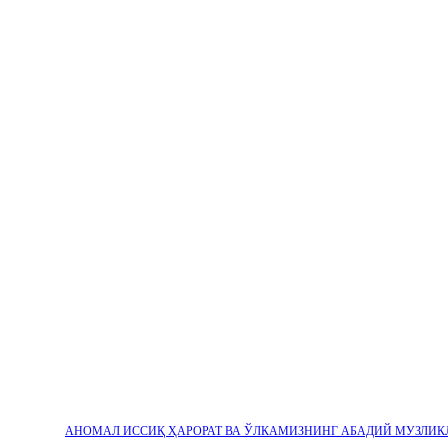
АНОМАЛ ИССИҚ ҲАРОРАТ ВА ЎЛКАМИЗНИНГ АБАДИЙ МУЗЛИК