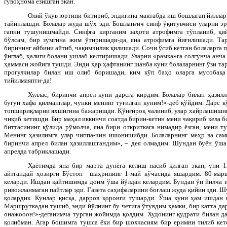
гувоҳнома ёзишган экан.
Олий ўқув юртини битириб, эндигина мактабда иш бошлаган йиллар
тайинлашди. Болалар жуда шўх эди. Бошланғич синф ўқитувчиси уларни эр
гапни тушунишмайди. Синфга кирганим заҳоти атрофимга тўпланиб, қ
бўлсам, бир зумгина жим ўтиришади-да, яна атрофимга йиғилишади. Тар
бирининг айбини айтиб, чақимчилик қилишади. Сочи ўсиб кетган болаларга п
ўнглаб, ҳалиги болани ушлаб келтиришади. Уларни «рамка»га солгунча анча
ҳаммаси жойига тушди. Энди ҳар ҳафтанинг шанба куни болаларнинг ўзи тар
прогулчилар билан иш олиб боришади, ким кўп баҳо оларга мусобақа
тийилмаяпти-да!
Хуллас, биринчи апрел куни дарсга кирдим. Болалар билан ҳазил
бугун хафа қилманглар, чунки менинг туғилган куним!»-деб қўйдим. Дарс к
топшириқларни яхшигина бажаришди. Қўнғироқ чалиниб, улар хайрлашишни 
чиқиб кетишди. Бир маҳал иккинчи соатда бирин-кетин мени чақириб кела б
биттасининг қўлида рўмолча, яна бири откриткага нимадир ёзган, мени т
Менинг ҳазилимга улар чиппа-чин ишонишибди. Болаларнинг меҳр ва сами
биринчи апрел билан ҳазиллашгандим», – дея олмадим. Шундан буён ўша
апрелда табриклашади.
Ҳаётимда яна бир марта дунёга келиш насиб қилган экан, уни 1
айтгандай ҳозирги Бўстон шаҳрининг 1-май кўчасида яшардим. 80-мар
келарди. Ишдан қайтишимда доим ўша йўлдан келардим. Бундан ўн йилча и
ривожланмаган пайтлар эди. Газета саҳифаларини боғлаш жуда қийин эди. Шу
қолардик. Кунлар қисқа, дарров қоронғи тушарди. Ўша куни ҳам ишдан 
Маршруткадан тушиб, энди йўлнинг бу четига ўтувдим ҳамки, бир катта дар
онажооон!»-деганимча турган жойимда қолдим. Худонинг қудрати билан д
қолибман. Агар бошимга тушса ёки бир шохчасиям бир еримни тилиб кетс