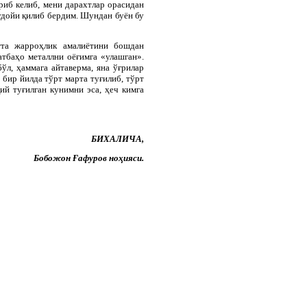
риб келиб, мени дарахтлар орасидан
удойи қилиб бердим. Шундан буён бу
та жарроҳлик амалиётини бошдан
атбаҳо металлни оёғимга «улашган».
ўл, ҳаммага айтаверма, яна ўғрилар
 бир йилда тўрт марта туғилиб, тўрт
й туғилган кунимни эса, ҳеч кимга
БИХАЛИЧА,
Бобожон Ғафуров ноҳияси.