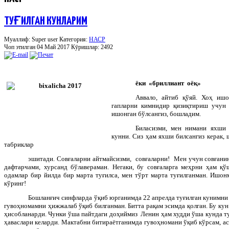
ТУҒИЛГАН КУНЛАРИМ
Муаллиф: Super user
Категория:
НАСР
Чоп этилган 04 Май 2017
Кӯришлар: 2492
ёки «бриллиант оёқ»
Аввало, айтиб қўяй. Хоҳ ишо
гапларни кимнидир қизиқтириш учун 
ишонган бўлсангиз, бошладим.
Биласизми, мен нимани яхши 
кунни. Сиз ҳам яхши билсангиз керак, 
табриклар
эшитади. Совғаларни айтмайсизми, совғаларни! Мен учун совғанин
дафтарчами, хурсанд бўлавераман. Негаки, бу совғаларга меҳрни ҳам қў
одамлар бир йилда бир марта туғилса, мен тўрт марта туғилганман. Ишон
кўринг!
Бошланғич синфларда ўқиб юрганимда 22 апрелда туғилган кунимни
гувоҳномамни ҳижжалаб ўқиб билганман. Битта рақам эсимда қолган. Бу ку
ҳисобланарди. Чунки ўша пайтдаги доҳиймиз Ленин ҳам худди ўша кунда т
ҳаваслари келарди. Мактабни битираётганимда гувоҳномани ўқиб кўрсам, ас