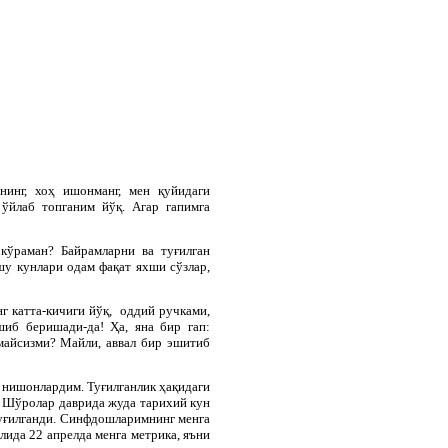
нинг, хоҳ ишонманг, мен қуйидаги
ўйлаб топганим йўқ. Агар гапимга
кўраман? Байрамларни ва туғилган
шу кунлари одам фақат яхши сўзлар,
г катта-кичиги йўқ, оддий ручками,
шиб беришади-да! Ҳа, яна бир гап:
майсизми? Майли, аввал бир эшитиб
 нишонлардим. Туғилганлик ҳақидаги
н Шўролар даврида жуда тарихий кун
уғилганди. Синфдошларимнинг менга
лида 22 апрелда менга метрика, яъни