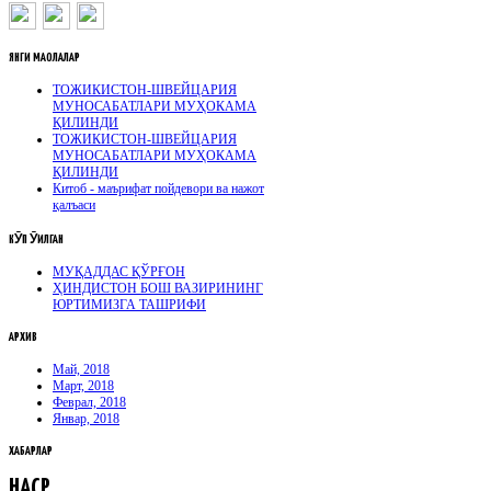
ЯНГИ
МАҚОЛАЛАР
ТОЖИКИСТОН-ШВЕЙЦАРИЯ
МУНОСАБАТЛАРИ МУҲОКАМА
ҚИЛИНДИ
ТОЖИКИСТОН-ШВЕЙЦАРИЯ
МУНОСАБАТЛАРИ МУҲОКАМА
ҚИЛИНДИ
Китоб - маърифат пойдевори ва нажот
қалъаси
КӮП
ӮҚИЛГАН
МУҚАДДАС ҚЎРҒОН
ҲИНДИСТОН БОШ ВАЗИРИНИНГ
ЮРТИМИЗГА ТАШРИФИ
АРХИВ
Май, 2018
Март, 2018
Феврал, 2018
Январ, 2018
ХАБАРЛАР
НАСР