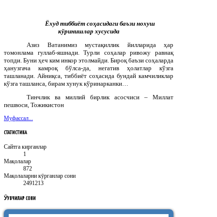
Ёхуд тиббиёт соҳасидаги баъзи нохуш
кўринишлар хусусида
Азиз Ватанимиз мустақиллик йилларида ҳар
томонлама гуллаб-яшнади. Турли соҳалар ривожу равнақ
топди. Буни ҳеч ким инкор этолмайди. Бироқ баъзи соҳаларда
ҳанузгача камроқ бўлса-да, негатив ҳолатлар кўзга
ташланади. Айниқса, тиббиёт соҳасида бундай камчиликлар
кўзга ташланса, бирам хунук кўринарканки…
Тинчлик ва миллий бирлик асосчиси – Миллат
пешвоси, Тожикистон
Муфассал...
СТАТИСТИКА
Сайтга кирганлар
1
Мақолалар
872
Мақолаларни кӯрганлар сони
2491213
ӮҚУВЧИЛАР
СОНИ