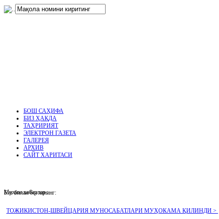
нглар
.
БОШ САҲИФА
БИЗ ҲАҚДА
ТАҲРИРИЯТ
ЭЛЕКТРОН ГАЗЕТА
ГАЛЕРЕЯ
АРХИВ
САЙТ ХАРИТАСИ
Муҳим хабарлар :
Биз билан боғланинг:
ТОЖИКИСТОН-ШВЕЙЦАРИЯ МУНОСАБАТЛАРИ МУҲОКАМА ҚИЛИНДИ >