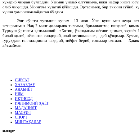
кўкариб чиққан бўлардим. Ўзимни ўнглаб олгунимча, икки нафар йигит югу
олиб чиқишди. Уйимгача кузатиб қўйишди. Эртасигаёқ, бир эчкини сўйиб, х
кунни ҳам нишонлайдиган бўлдим.
Энг сўнгги туғилган куним– 13 июн. Ўша куни мен жуда кат
кечирганман. Нақ 7 минг долларлик тиллами, бриллиантми, ишқилиб, қимм
Турмуш ўртоғим ҳазиллашиб: -«Хотин, ўзингданам оёғинг қиммат, эҳтиёт б
билиб қолиб, оёғингни синдириб, олиб кетишмасин», - деб қўядилар. Хуллас,
гуруҳдаги гапчиларимни чақириб, зиёфат бериб, совғалар оламан. Ҳақиқи
айтмайман.
СИЁСАТ
ХАБАРЛАР
АДАБИЁТ
ИЛМ
ИҚТИСОД
ИЖТИМОИЙ ҲАЁТ
МАДАНИЯТ
МАОРИФ
СПОРТ
МИНТАҚАЛАР
КАЛЕНДАР