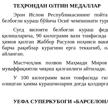
ТЕҲРОНДАН ОЛТИН МЕДАЛЛАР
Эрон Ислом Республикасининг пойта
белбоғли кураш бўйича Осиё чемпионати тур
Суғд вилояти белбоғли кураш фед
қилишларича, 90 килограмм вазн тоифасид
ҳимоя қилган Жаббор Расулов ноҳияси ва
барча рақиблар курагини ерга теккизиб, 
айланган.
Мастчоҳлик полвон Маҳмади Миров
муваффақиятли чиқиш қилганлиги айтилади.
У 100 килограмм вазн тоифасида ги
олишган ҳамма курашчиларни доғда қолдирга
УЕФА СУПЕРКУБОГИ «БАРСЕЛОН