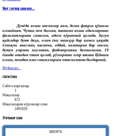
Улуғ тоғлар залвори…
Дунёда яхши инсонлар кам, деган фикрга қўшила
олмайман. Чунки мен билган, таниган яхши одамларнинг
фазилатларини санасам, адоғи кўринмай қолади. Бугун
қайсидир буюк даҳо, олим ёки машҳур бир кимса ҳақида
ёзмоқчи эмасман, аксинча, оддий, камтарин бир инсон,
бутун умрини эзгуликка, фидокорликка бағишлаган, 19
ёшида отадан етим қолиб, рўзғорнинг оғир юкини бўйнига
олган, жондан азиз сингилларига отасизликни билдирмай,
Муфассал...
СТАТИСТИКА
Сайтга кирганлар
1
Мақолалар
872
Мақолаларни кӯрганлар сони
2491626
ӮҚУВЧИЛАР
СОНИ
9
8
9
3
9
7
6