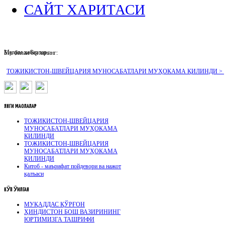
САЙТ ХАРИТАСИ
Муҳим хабарлар :
Биз билан боғланинг:
ТОЖИКИСТОН-ШВЕЙЦАРИЯ МУНОСАБАТЛАРИ МУҲОКАМА ҚИЛИНДИ >
ЯНГИ
МАҚОЛАЛАР
ТОЖИКИСТОН-ШВЕЙЦАРИЯ
МУНОСАБАТЛАРИ МУҲОКАМА
ҚИЛИНДИ
ТОЖИКИСТОН-ШВЕЙЦАРИЯ
МУНОСАБАТЛАРИ МУҲОКАМА
ҚИЛИНДИ
Китоб - маърифат пойдевори ва нажот
қалъаси
КӮП
ӮҚИЛГАН
МУҚАДДАС ҚЎРҒОН
ҲИНДИСТОН БОШ ВАЗИРИНИНГ
ЮРТИМИЗГА ТАШРИФИ