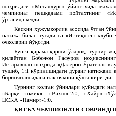
шаҳридаги «Металлург» ўйингоҳида маҳалл
чемпионат пешқадами пойтахтнинг «Ис
ўртасида кечди.
Кескин ҳужумкорлик асосида ўтган ўйин
натижа билан тугади ва «Истиқлол» клуби 
очколарни йўқотди.
Бунга қарама-қарши ўлароқ, турнир жа
қилаётган Бобожон Ғафуров ноҳиясинин
Истаравшан шаҳрида «Далерон-Ўратепа» кл
тушиб, 1:1 кўринишидаги дуранг натижани қ
биринчилигидаги илк очкони қўлга киритди.
Турнинг қолган ўйинлари қуйидаги нат
«Барқи тожик»- «Вахш»-2:0, «Хайр»-«Хўж
ЦСКА «Памир»-1:0.
ҚИТЪА ЧЕМПИОНАТИ СОВРИНДО