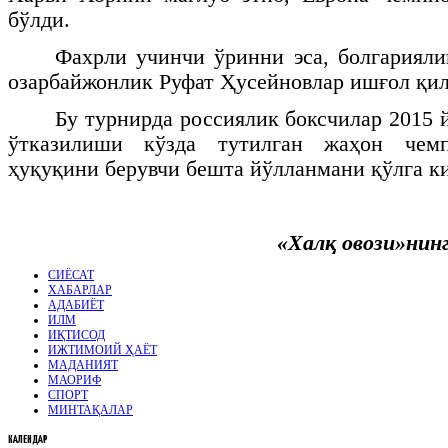
бўлди.
Фахрли учинчи ўринни эса, болгарияли
озарбайжонлик Руфат Ҳусейновлар ишғол қи
Бу турнирда россиялик боксчилар 2015 
ўтказилиши кўзда тутилган жаҳон чем
ҳуқуқини берувчи бешта йўлланмани қўлга к
«Халқ овози»нин
СИЁСАТ
ХАБАРЛАР
АДАБИЁТ
ИЛМ
ИҚТИСОД
ИЖТИМОИЙ ҲАЁТ
МАДАНИЯТ
МАОРИФ
СПОРТ
МИНТАҚАЛАР
КАЛЕНДАР