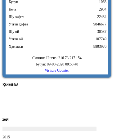
Бугун
1063
Кеча
2934
Шу ҳафта
22484
Ӯтган ҳафта
9846677
Шу ой
30537
Ӯтган ой
107749
Ҳаммаси
9893976
Сизнинг IPнгиз: 216.73.217.154
Бугун: 09-08-2026 09:53:48
Visitors Counter
ҲАМКОРЛАР
2015
2015