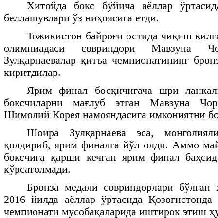
Хитойда бокс бўйича аёллар ўртаси
беллашувлари ўз ниҳоясига етди.
Тожикистон байроғи остида чиқиш қилг
олимпиадаси совриндори Мавзуна 
Зулқарнаевалар қитъа чемпионатининг брон
киритдилар.
Ярим финал босқичигача шри ланкал
боксчиларни мағлуб этган Мавзуна Чо
Шимолий Корея намояндасига имкониятни бо
Шоира Зулқарнаева эса, монголиял
қолдириб, ярим финалга йўл олди. Аммо май
боксчига қарши кечган ярим финал баҳси
кўрсатолмади.
Бронза медали совриндорлари бўлган 
2016 йилда аёллар ўртасида Қозоғистонда
чемпионати мусобақаларида иштирок этиш ҳу