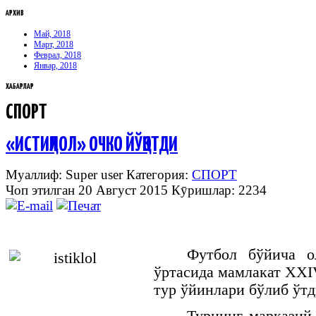
АРХИВ
Май, 2018
Март, 2018
Феврал, 2018
Январ, 2018
ХАБАРЛАР
СПОРТ
«ИСТИҚЛОЛ» ОЧКО ЙЎҚОТДИ
Муаллиф: Super user
Категория:
СПОРТ
Чоп этилган 20 Август 2015
Кӯришлар: 2234
Футбол
бўйича
о
ўртасида
мамлакат
XX
тур
ўйинлари
бўлиб
ўтд
Турнинг марказий