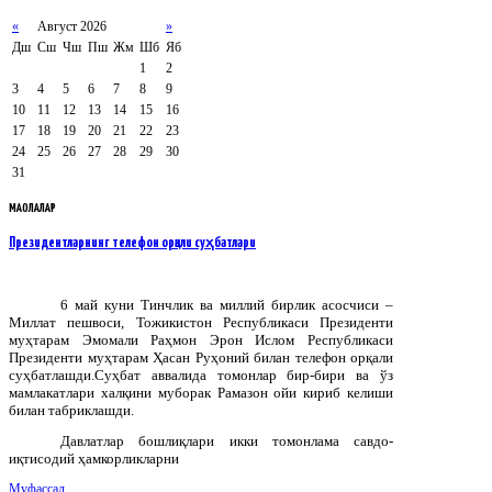
«
Август 2026
»
Дш
Сш
Чш
Пш
Жм
Шб
Яб
1
2
3
4
5
6
7
8
9
10
11
12
13
14
15
16
17
18
19
20
21
22
23
24
25
26
27
28
29
30
31
МАҚОЛАЛАР
Президентларнинг телефон орқали суҳбатлари
6 май куни Тинчлик ва миллий бирлик асосчиси –
Миллат пешвоси, Тожикистон Республикаси Президенти
муҳтарам Эмомали Раҳмон Эрон Ислом Республикаси
Президенти муҳтарам Ҳасан Руҳоний билан телефон орқали
суҳбатлашди.
Суҳбат аввалида томонлар бир-бири ва ўз
мамлакатлари халқини муборак Рамазон ойи кириб келиши
билан табриклашди.
Давлатлар бошлиқлари икки томонлама савдо-
иқтисодий ҳамкорликларни
Муфассал...