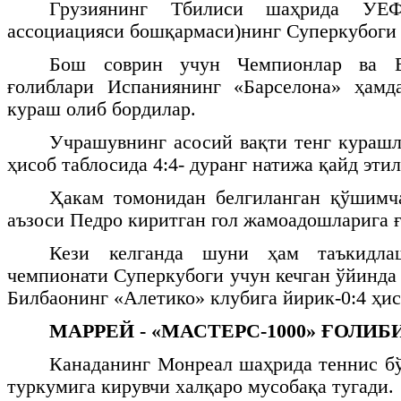
Грузиянинг Тбилиси шаҳрида УЕ
ассоциацияси бошқармаси)нинг Суперкубоги 
Бош соврин учун Чемпионлар ва Е
ғолиблари Испаниянинг «Барселона» ҳамд
кураш олиб бордилар.
Учрашувнинг асосий вақти тенг курашл
ҳисоб таблосида 4:4- дуранг натижа қайд этил
Ҳакам томонидан белгиланган қўшимча
аъзоси Педро киритган гол жамоадошларига ғ
Кези келганда шуни ҳам таъкидла
чемпионати Суперкубоги учун кечган ўйинда
Билбаонинг «Алетико» клубига йирик-0:4 ҳис
МАРРЕЙ - «МАСТЕРС-1000» ҒОЛИБ
Канаданинг Монреал шаҳрида теннис б
туркумига кирувчи халқаро мусобақа тугади.