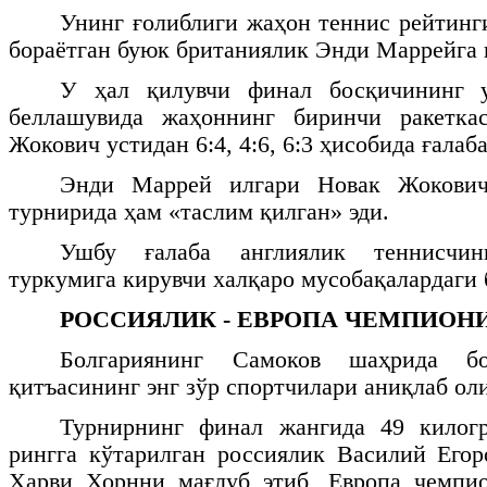
Унинг ғолиблиги жаҳон теннис рейтинг
бораётган буюк британиялик Энди Маррейга 
У ҳал қилувчи финал босқичининг у
беллашувида жаҳоннинг биринчи ракетка
Жокович устидан 6:4, 4:6, 6:3 ҳисобида ғалаб
Энди Маррей илгари Новак Жокович
турнирида ҳам «таслим қилган» эди.
Ушбу ғалаба англиялик теннисчин
туркумига кирувчи халқаро мусобақалардаги
РОССИЯЛИК - ЕВРОПА ЧЕМПИОН
Болгариянинг Самоков шаҳрида б
қитъасининг энг зўр спортчилари аниқлаб ол
Турнирнинг финал жангида 49 килог
рингга кўтарилган россиялик Василий Его
Харви Хорнни мағлуб этиб, Европа чемпио