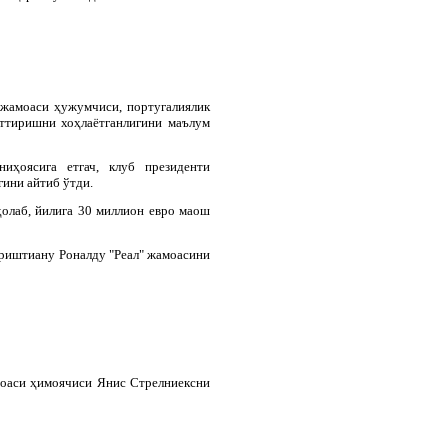
 жамоаси ҳужумчиси, португалиялик
ттиришни хоҳлаётганлигини маълум
ниҳоясига етгач, клуб президенти
гини айтиб ўтди.
олаб, йилига 30 миллион евро маош
Криштиану Роналду "Реал" жамоасини
моаси ҳимоячиси Янис Стрелниексни