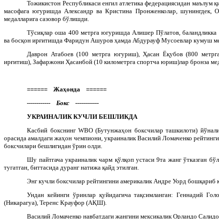
Тожикистон Республикаси енгил атлетика федерациясидан маълум қи
масофага югуришда Александр ва Кристина Пронженколар, шунингдек, 
медалларига сазовор бўлишди.
Тўсиқлар оша 400 метрга югуришда Алишер Пўлатов, баландликка
ва босқон ирғитишда Фаридун Ашуров ҳамда Абдурауф Мусоевлар кумуш ме
Даврон Атабоев (100 метрга югуриш), Ҳасан Ёқубов (800 метрг
ирғитиш), Зафаржони Ҳасанбой (10 километрга спортча юриш)лар бронза ме
====== Жаҳонда ======
------------ Бокс ------------
УКРАИНАЛИК КУЧЛИ БЕШЛИКДА
Касбий бокснинг
WBO
(Бутунжаҳон боксчилар ташкилоти) йўнали
орасида амалдаги жаҳон чемпиони, украиналик Василий Ломаченко рейтингид
боксчилари бешлигидан ўрин олди.
Шу пайтгача украиналик чарм қўлқоп устаси 9та жанг ўтказган бўл
тугатган, биттасида дуранг натижа қайд этилган.
Энг кучли боксчилар рейтингини америкалик Андре Уорд бошқариб 
Ундан кейинги ўринлар қуйидагича тақсимланган: Геннадий Голо
(Никарагуа), Теренс Крауфор (АҚШ).
Василий Ломаченко навбатдаги жангини мексикалик Орландо Салидо