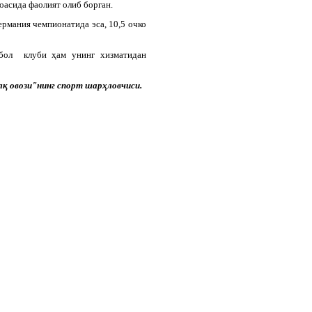
оасида фаолият олиб борган.
ермания чемпионатида эса, 10,5 очко
тбол клуби ҳам унинг хизматидан
лқ овози"нинг спорт шарҳловчиси.