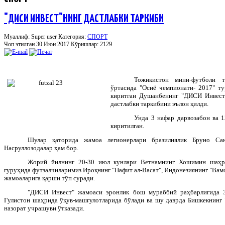
"ДИСИ ИНВЕСТ"НИНГ ДАСТЛАБКИ ТАРКИБИ
Муаллиф: Super user
Категория:
СПОРТ
Чоп этилган 30 Июн 2017
Кӯришлар: 2129
Тожикистон
мини
-
футболи
ўртасида
"
Осиё
чемпионати
- 2017"
ту
киритган
Душанбенинг
"
ДИСИ
Инвест
дастлабки
таркибини
эълон
қилди
.
Унда 3 нафар дарвозабон ва 
киритилган.
Шулар қаторида жамоа легионерлари бразилиялик Бруно Са
Насруллозодалар ҳам бор.
Жорий йилнинг 20-30 июл кунлари Ветнамнинг Хошимин шаҳри
гуруҳида футзалчиларимиз Ироқнинг "Нафит ал-Васат", Индонезиянинг "Вамо
жамоаларига қарши тўп суради.
"ДИСИ Инвест" жамоаси эронлик бош мураббий раҳбарлигида 3
Гулистон шаҳрида ўқув-машғулотларида бўлади ва шу даврда Бишкекнинг "
назорат учрашуви ўтказади.