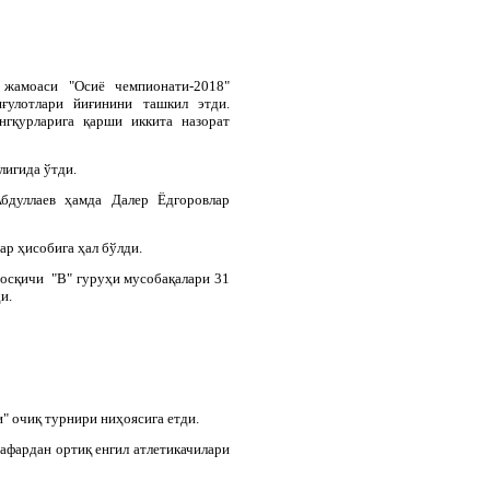
 жамоаси "Осиё чемпионати-2018"
ғулотлари йиғинини ташкил этди.
нгқурларига қарши иккита назорат
лигида ўтди.
бдуллаев ҳамда Далер Ёдгоровлар
ар ҳисобига ҳал бўлди.
босқичи "В" гуруҳи мусобақалари 31
и.
" очиқ турнири ниҳоясига етди.
афардан ортиқ енгил атлетикачилари