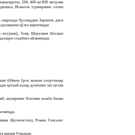
лишларича, 200, 400 ва 800 метрлик
Одилшоҳ Исматов турнирнинг олтин
 сакрашда Ҳусниддин Зарипов, диск
далларини қўлга киритишди.
а югуриш), Зоир Шералиев (босқон
даллари соҳибига айланишди.
ши бўйича ўрта вазнли спортчилар
ан қатъий назар дунёнинг энг кучли
иб, шуларнинг 8тасини ғалаба билан
келмоқда.
вкин (Қозоғистон), Роман Гонсалес
га қарши ўтказади.