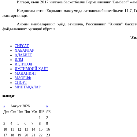
Илгари, яъни 2017 йилгача баскетболчи Германиянинг "Бамберг" жам
Ниҳоясига етган Евролига мавсумида латвиялик баскетболчи 11,7, Г
жамғарган эди.
Айрим манбаларнинг қайд этишича, Россиянинг "Химки" баске
фойдаланишга қизиқиб кўрган.
"Ха
СИЁСАТ
ХАБАРЛАР
АДАБИЁТ
ИЛМ
ИҚТИСОД
ИЖТИМОИЙ ҲАЁТ
МАДАНИЯТ
МАОРИФ
СПОРТ
МИНТАҚАЛАР
КАЛЕНДАР
«
Август 2026
»
Дш
Сш
Чш
Пш
Жм
Шб
Яб
1
2
3
4
5
6
7
8
9
10
11
12
13
14
15
16
17
18
19
20
21
22
23