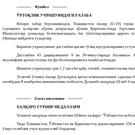
------------ Футбол ------------
ЎРТОҚЛИК УЧРАШУВИДАГИ ҒАЛАБА
Илгари хабар берганимиздек, Тожикистон ёшлар (
U
-19) терма
турнирига ҳозирлик кўриш доирасида қўшни Қирғизистонда ўқув-маш
Машғулотлар режасида белгиланганидек, ёш тўптепарларимиз қирғиз те
ўйинида майдонга тушдилар.
Биринчи учрашувнинг дастлабки қисми тўлиқ юртдошларимиз устун
Дастлабки 45 дақиқаликнинг 6 ва 30-минутларида Ахтамжон А
муаллифлик қилган голлар ёш футболчиларимизга ғалаба келтирди.
Иккинчи учрашувда ҳам 1:2 ҳисоби қайд этилиб, тожикистонлик ёшл
Эслатиб ўтамиз, ёшлар ўртасидаги қитъа чемпионатининг саралаш 
октябрдан 8 ноябргача мамлакатимиз пойтахти Душанбе шаҳрида бўлиб ўтад
------------ Енгил атлетика ------------
ХАЛҚАРО ТУРНИР МЕДАЛЛАРИ
Тошкент шаҳрида енгил атлетика бўйича халқаро "Ўзбекистон кубоги
Унда Тожикистон, Ўзбекистон ва Қирғизистон давлатларининг 350 н
ўзаро ғолиблик учун кураш олиб бордилар.