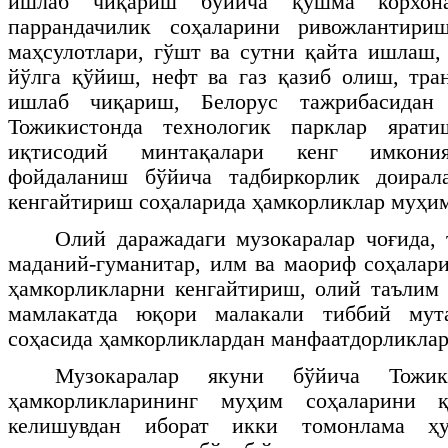
ишлаб чиқариш бўйича қўшма корхон
паррандачилик соҳаларини ривожлантири
маҳсулотлари, гўшт ва сутни қайта ишлаш,
йўлга қўйиш, нефт ва газ қазиб олиш, тра
ишлаб чиқариш, Белорус тажрибасидан 
Тожикистонда технологик парклар ярати
иқтисодий минтақалари кенг имкония
фойдаланиш бўйича тадбиркорлик доирал
кенгайтириш соҳаларида ҳамкорликлар муҳим,
Олий даражадаги музокаралар чоғида,
маданий-гуманитар, илм ва маориф соҳалар
ҳамкорликларни кенгайтириш, олий таълим 
мамлакатда юқори малакали тиббий мута
соҳасида ҳамкорликлардан манфаатдорликла
Музокаралар якуни бўйича Тожи
ҳамкорликларининг муҳим соҳаларини 
келишувдан иборат икки томонлама ҳу