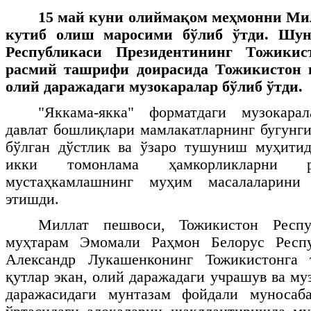
15 май куни олиймақом меҳмонни Ми
кутиб олиш маросими бўлиб ўтди. Шун
Республикаси Президентининг Тожикис
расмий ташрифи доирасида Тожикистон в
олий даражадаги музокаралар бўлиб ўтди.
"Яккама-якка" форматдаги музокара
давлат бошлиқлари мамлакатларнинг бугунги
бўлган дўстлик ва ўзаро тушуниш муҳитид
икки томонлама ҳамкорликларни р
мустаҳкамлашнинг муҳим масалаларини
этишди.
Миллат пешвоси, Тожикистон Респу
муҳтарам Эмомали Раҳмон Белорус Респу
Александр Лукашенконинг Тожикистонга
қутлар экан, олий даражадаги учрашув ва му
даражасидаги мунтазам фойдали муносаб