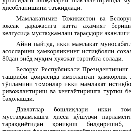
ўртасидаги алоқаларни шакллантиришда м
ҳисобланишини таъкидлади.
Мамлакатимиз Тожикистон ва Белору
юксак даражасига катта аҳамият бериш
келгусида мустаҳкамлаш тарафдори эканлиги
Айни пайтда, икки мамлакат муносабат
асосларини ҳамкорликнинг истиқболли соҳа
80дан зиёд муҳим ҳужжат тартибга солади.
Белорус Республикаси Президентининг
ташрифи доирасида имзоланган ҳамкорлик 
тўпламини томонлар икки мамлакат истиқб
ривожлантириш ва кенгайтиришга туртки б
баҳолашди.
Давлатлар бошлиқлари икки том
мустаҳкамлашга ҳисса қўшувчи парламент
тараққиётидан қониқиш билдиришиб, 