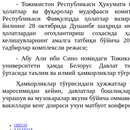
- Тожикистон Республикаси Ҳукумати 
ҳолатлар ва фуқаролар мудофааси коми
Республикаси Фавқулодда ҳолатлар вази
йилнинг 28 октябрида Душанбе шаҳрида им
ҳолатлардан огоҳлантириш соҳасида ҳ
келишувларнинг амалга татбиқи бўйича 20
тадбирлар комплексли режаси;
- Абу Али ибн Сино номидаги Тожики
университети ҳамда Белорус Давлат ти
ўртасида таълим ва илмий ҳамкорликлар тўғр
Ҳамкорликлар тўғрисидаги ҳужжатлар
маросимидан кейин, давлатлар бошлиқла
учрашув ва музокаралар якуни бўйича оммав
вакиллари кенг доираси учун матбуот конфер
СИЁСАТ
ХАБАРЛАР