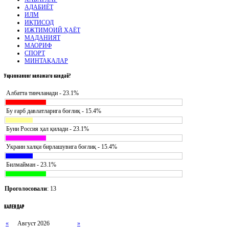
АДАБИЁТ
ИЛМ
ИҚТИСОД
ИЖТИМОИЙ ҲАЁТ
МАДАНИЯТ
МАОРИФ
СПОРТ
МИНТАҚАЛАР
Украинанинг
келажаги кандай?
Албатта тинчланади - 23.1%
Бу ғарб давлатларига боғлиқ - 15.4%
Буни Россия ҳал қилади - 23.1%
Украин халқи бирлашувига боғлиқ - 15.4%
Билмайман - 23.1%
Проголосовали
: 13
КАЛЕНДАР
«
Август 2026
»