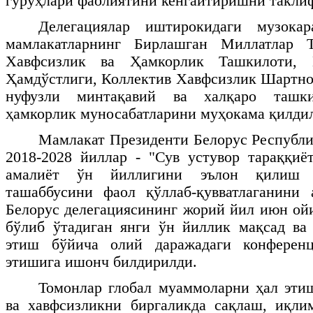
гуруҳлари фаолиятини кенгайтиришни такли
Делегациялар иштирокидаги музокар
мамлакатларнинг Бирлашган Миллатлар Т
Хавфсизлик ва Ҳамкорлик Ташкилоти, 
Ҳамдўстлиги, Коллектив Хавфсизлик Шартн
нуфузли минтақавий ва халқаро ташки
ҳамкорлик муносабатларини муҳокама қилдил
Мамлакат Президенти Белорус Республ
2018-2028 йиллар - "Сув устувор тараққиё
амалиёт ўн йиллигини эълон қилиш т
ташаббусини фаол қўллаб-қувватлаганини 
Белорус делегациясининг жорий йил июн о
бўлиб ўтадиган янги ўн йиллик мақсад ва
этиш бўйича олий даражадаги конферен
этишига ишонч билдирилди.
Томонлар глобал муаммоларни ҳал эти
ва хавфсизликни биргаликда сақлаш, иқли