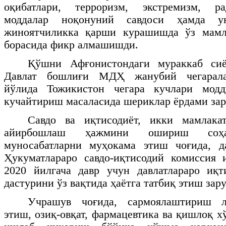
оқибатлари, терроризм, экстремизм, ра
моддалар ноқонуний савдоси ҳамда у
жиноятчиликка қарши курашишда ўз мамл
борасида фикр алмашишди.
Қўшни Афғонистондаги мураккаб сиё
Давлат бошлиғи МДҲ жанубий чегарала
йўлида Тожикистон чегара кучлари модд
кучайтириш масаласида шериклар ёрдами зар
Савдо ва иқтисодиёт, икки мамлака
айирбошлаш ҳажмини ошириш соҳас
муносабатларни муҳокама этиш чоғида, д
Ҳукуматлараро савдо-иқтисодий комиссия
2020 йилгача давр учун давлатлараро иқт
дастурини ўз вақтида ҳаётга татбиқ этиш зар
Учрашув чоғида, сармоялаштириш л
этиш, озиқ-овқат, фармацевтика ва қишлоқ 