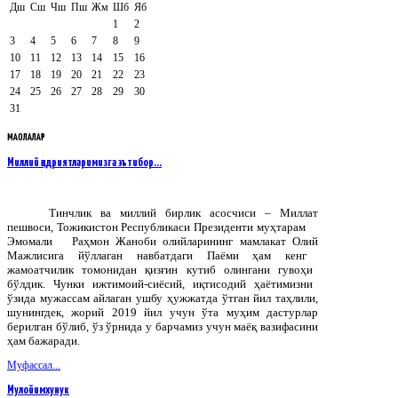
Дш
Сш
Чш
Пш
Жм
Шб
Яб
1
2
3
4
5
6
7
8
9
10
11
12
13
14
15
16
17
18
19
20
21
22
23
24
25
26
27
28
29
30
31
МАҚОЛАЛАР
Миллий қадриятларимизга эътибор…
Тинчлик
ва
миллий
бирлик
асосчиси
–
Миллат
пешвоси
,
Тожикистон
Республикаси
Президенти
муҳтарам
Эмомали
Раҳмон
Жаноби
олийларининг
мамлакат
Олий
Мажлисига
йўллаган
навбатдаги
Паёми
ҳам
кенг
жамоатчилик
томонидан
қизғин
кутиб
олингани
гувоҳи
бўлдик
.
Чунки ижтимоий-сиёсий, иқтисодий ҳаётимизни
ўзида мужассам айлаган ушбу ҳужжатда ўтган йил таҳлили,
шунингдек, жорий 2019 йил учун ўта муҳим дастурлар
берилган бўлиб, ўз ўрнида у барчамиз учун маёқ вазифасини
ҳам бажаради.
Муфассал...
Мулойимхунук