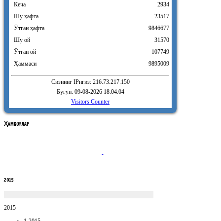
Кеча
2934
Шу ҳафта
23517
Ӯтган ҳафта
9846677
Шу ой
31570
Ӯтган ой
107749
Ҳаммаси
9895009
Сизнинг IPнгиз: 216.73.217.150
Бугун: 09-08-2026 18:04:04
Visitors Counter
ҲАМКОРЛАР
2015
2015