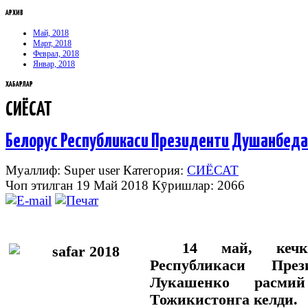
АРХИВ
Май, 2018
Март, 2018
Феврал, 2018
Январ, 2018
ХАБАРЛАР
СИЁСАТ
Белорус Республикаси Президенти Душанбеда
Муаллиф: Super user
Категория:
СИЁСАТ
Чоп этилган 19 Май 2018
Кӯришлар: 2066
14 май, кечк
Республикаси През
Лукашенко расми
Тожикистонга келди.