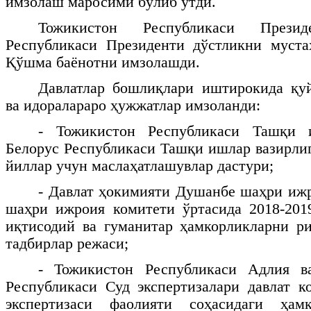
имзолаш маросими бўлиб ўтди.
Тожикистон Республикаси Прези
Республикаси Президенти дўстликни муста
Қўшма баёнотни имзолашди.
Давлатлар бошлиқлари иштирокида қуй
ва идоралараро ҳужжатлар имзоланди:
- Тожикистон Республикаси Ташқи 
Белорус Республикаси Ташқи ишлар вазирлиг
йиллар учун маслаҳатлашувлар дастури;
- Давлат ҳокимияти Душанбе шаҳри иж
шаҳри ижроия комитети ўртасида 2018-201
иқтисодий ва гуманитар ҳамкорликларни р
тадбирлар режаси;
- Тожикистон Республикаси Адлия в
Республикаси Суд экспертизалари давлат к
экспертизаси фаолияти соҳасидаги ҳамк