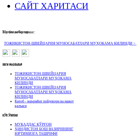
САЙТ ХАРИТАСИ
Муҳим хабарлар :
Биз билан боғланинг:
ТОЖИКИСТОН-ШВЕЙЦАРИЯ МУНОСАБАТЛАРИ МУҲОКАМА ҚИЛИНДИ >
ЯНГИ
МАҚОЛАЛАР
ТОЖИКИСТОН-ШВЕЙЦАРИЯ
МУНОСАБАТЛАРИ МУҲОКАМА
ҚИЛИНДИ
ТОЖИКИСТОН-ШВЕЙЦАРИЯ
МУНОСАБАТЛАРИ МУҲОКАМА
ҚИЛИНДИ
Китоб - маърифат пойдевори ва нажот
қалъаси
КӮП
ӮҚИЛГАН
МУҚАДДАС ҚЎРҒОН
ҲИНДИСТОН БОШ ВАЗИРИНИНГ
ЮРТИМИЗГА ТАШРИФИ