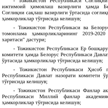
- Тожикистон Республикаси Соғлиқн
ижтимоий ҳимоялаш вазирлиги ҳамда Бе
Соғлиқни сақлаш вазирлиги ўртасида соғлиқ
ҳамкорликлар тўғрисида келишув;
- Тожикистон Республикаси ва Белору
томонлама ҳамкорликларининг 2019-202
харитаси" дастури;
- Тожикистон Республикаси Ер бошқарув
комитети ҳамда Белорус Республикаси Давла
ўртасида ҳамкорликлар тўғрисида келишув;
- Тожикистон Республикаси Ҳисоб п
Республикаси Давлат назорати комитети ў
тўғрисида келишув;
- Тожикистон Республикаси Фанлар ак
Республикаси Миллий фанлар академия
ҳамкорликлар тўғрисида келишув;