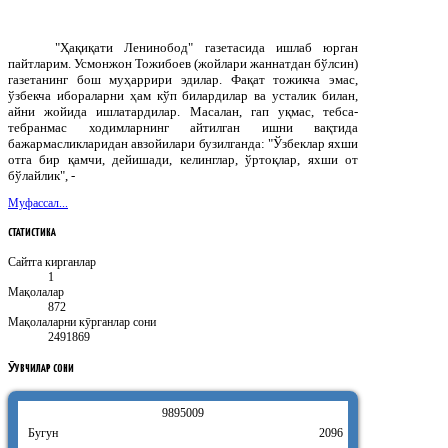
"Ҳақиқати Ленинобод" газетасида ишлаб юрган
пайтларим. Усмонжон Тожибоев (жойлари жаннатдан бўлсин)
газетанинг бош муҳаррири эдилар. Фақат тожикча эмас,
ўзбекча ибораларни ҳам кўп билардилар ва усталик билан,
айни жойида ишлатардилар. Масалан, гап уқмас, тебса-
тебранмас ходимларнинг айтилган ишни вақтида
бажармасликларидан авзойилари бузилганда: "Ўзбеклар яхши
отга бир қамчи, дейишади, келинглар, ўртоқлар, яхши от
бўлайлик", -
Муфассал...
СТАТИСТИКА
Сайтга кирганлар
1
Мақолалар
872
Мақолаларни кӯрганлар сони
2491869
ӮҚУВЧИЛАР
СОНИ
9
8
9
5
0
0
9
Бугун
2096