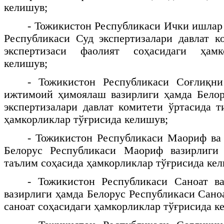
келишув;
- Тожикистон Республикаси Ички ишлар 
Республикаси Суд экспертизалари давлат к
экспертизаси фаолият соҳасидаги ҳамк
келишув;
- Тожикистон Республикаси Соғлиқн
ижтимоий ҳимоялаш вазирлиги ҳамда Белор
экспертизалари давлат комитети ўртасида т
ҳамкорликлар тўғрисида келишув;
- Тожикистон Республикаси Маориф ва
Белорус Республикаси Маориф вазирлиги 
таълим соҳасида ҳамкорликлар тўғрисида ке
- Тожикистон Республикаси Саноат ва
вазирлиги ҳамда Белорус Республикаси Сано
саноат соҳасидаги ҳамкорликлар тўғрисида к