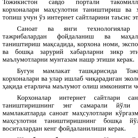
Тожикистон савдо портали такомилл
корхоналари маҳсулотни таништириш ва 
топиш учун ўз интернет сайтларини таъсис э
Саноат ва янги технологиялар 
тажрибалардан фойдаланиш ва маҳал
таништириш мақсадида, корхона номи, экспо
ва бошқа зарурий хабарларни зикр эт
маълумотларни мунтазам нашр этиши керак.
Бугун мамлакат ташқарисида Тожи
корхоналари ва улар ишлаб чиқарадиган экол
ҳақида етарлича маълумот олиш имконияти ч
Корхоналар интернет сайтлари сан
таништиришнинг энг самарали йўли 
мамлакатларда саноат маҳсулотлари кўрга
маҳсулотни таништиришнинг бошқа йў
воситалардан кенг фойдаланилиши керак.