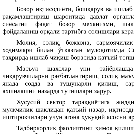
Бозор иқтисодиёти, бошқарув ва ишла
рақамлаштириш шароитида давлат органл
сиёсатни фақат бозор механизми, шак
фойдаланиш орқали тартибга солишлари кера
Молия, солиқ, божхона, сармоячили
ходимлари билан ўтказган мулоқотимда С
таҳрирда ишлаб чиқиш борасида қатъий топш
Масъул шахслар уни тайёрлашд
чиқарувчиларни рағбатлантириш, солиқ ма
янада содда ва тушунарли қилиш, сар
яхшилашни назарда тутишлари зарур.
Хусусий сектор тараққиётига жидди
мулкчилик шаклидан қатъий назар, иқтисод
иштирокчилари учун ягона ҳуқуқий асосни я
Тадбиркорлик фаолиятини ҳимоя қилиш,