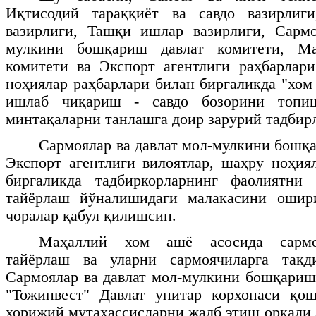
Иқтисодий тараққиёт ва савдо вазирлиг
вазирлиги, Ташқи ишлар вазирлиги, Сармо
мулкини бошқариш давлат комитети, М
комитети ва Экспорт агентлиги раҳбарлар
ноҳиялар раҳбарлари билан биргаликда "хом
ишлаб чиқариш - савдо бозорини топи
минтақаларни танлашга доир зарурий тадбир
Сармоялар ва давлат мол-мулкини бошқа
Экспорт агентлиги вилоятлар, шаҳру ноҳия
биргаликда тадбиркорларнинг фаолиятни
тайёрлаш йўналишидаги малакасини ошир
чоралар қабул қилишсин.
Маҳаллий хом ашё асосида сармо
тайёрлаш ва уларни сармоячиларга тақд
Сармоялар ва давлат мол-мулкини бошқариш
"Тожинвест" Давлат унитар корхонаси қо
хорижий мутахассисларни жалб этиш орқали