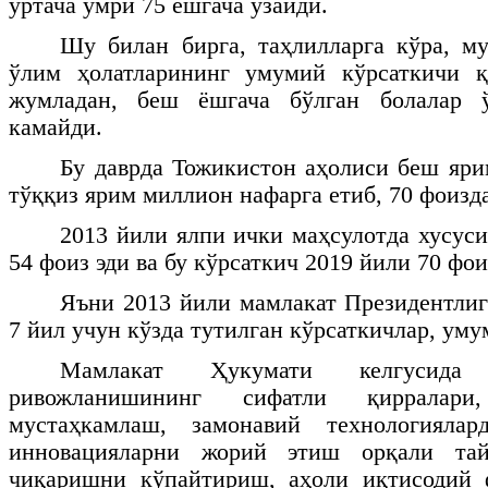
ўртача умри 75 ёшгача узайди.
Шу билан бирга, таҳлилларга кўра, м
ўлим ҳолатларининг умумий кўрсаткичи қ
жумладан, беш ёшгача бўлган болалар ў
камайди.
Бу даврда Тожикистон аҳолиси беш яр
тўққиз ярим миллион нафарга етиб, 70 фоизда
2013 йили ялпи ички маҳсулотда хусуси
54 фоиз эди ва бу кўрсаткич 2019 йили 70 фои
Яъни 2013 йили мамлакат Президентлиг
7 йил учун кўзда тутилган кўрсаткичлар, уму
Мамлакат Ҳукумати келгусида
ривожланишининг сифатли қирралар
мустаҳкамлаш, замонавий технологияла
инновацияларни жорий этиш орқали та
чиқаришни кўпайтириш, аҳоли иқтисодий