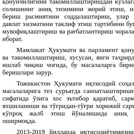
қонунчилигини такомиллаштиришдан кўзлаг
солишнинг аниқ тизимини жорий этиш, и
бериш расмиятини соддалаштириш, улар 
давлат хизматини таклиф этиш тартибини бу
мувофиқлаштириш ва рағбатлантириш чорал
иборат.
Мамлакат Ҳукумати ва парламент қон
ва такомиллаштириш, хусусан, янги таҳрир
ишлаб чиқиш чоғида, бу масалаларга бири
беришлари зарур.
Тожикистон Ҳукумати иқтисодий соҳал
масалаларига тез суръатда саноатлаштириш
сифатида ўзига хос эътибор қаратиб, сар
яхшиланиши ва тўғридан-тўғри хорижий сар
кўпроқ жалб этиш йўналишида аниқ т
оширмоқда.
2013-2019 йилларда иқтисодиётимизни