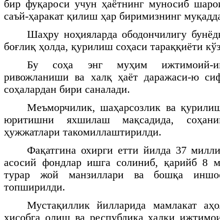
бир фуқароси учун ҳаётнинг муносиб шаро
саъй-ҳаракат қилиш ҳар биримизнинг муқадд
Шаҳру ноҳияларда ободончилигу бунёд
боғлиқ ҳолда, қурилиш соҳаси тараққиёти кў
Бу соҳа энг муҳим ижтимоий-иқ
ривожланиши ва халқ ҳаёт даражаси-ю сиф
соҳалардан бири саналади.
Меъморчилик, шаҳарсозлик ва қурилиш
юритишни яхшилаш мақсадида, соҳанин
ҳужжатлари такомиллаштирилди.
Фақатгина охирги етти йилда 37 милл
асосий фондлар ишга солиниб, қарийб 8 м
турар жой манзиллари ва бошқа иншоо
топширилди.
Мустақиллик йилларида мамлакат аҳ
ҳисобга олиш ва республика халқи ижтимо