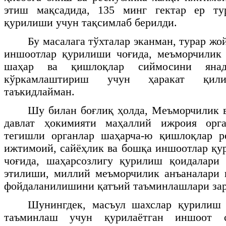
этиш мақсадида, 135 минг гектар ер ту
қурилиши учун тақсимлаб берилди.
Бу масалага тўхталар эканман, турар жо
иншоотлар қурилиши чоғида, меъморчилик 
шаҳар ва қишлоқлар сиймосини яна
кўркамлаштириш учун ҳаракат қили
таъкидлайман.
Шу билан боғлиқ ҳолда, Меъморчилик 
давлат ҳокимияти маҳаллий ижроия орг
тегишли органлар шаҳарча-ю қишлоқлар р
ижтимоий, сайёҳлик ва бошқа иншоотлар қ
чоғида, шаҳарсозлигу қурилиш қоидалари 
этилиши, миллий меъморчилик анъаналари 
фойдаланилишини қатъий таъминлашлари зар
Шунингдек, масъул шахслар қурилиш 
таъминлаш учун қурилаётган иншоот с