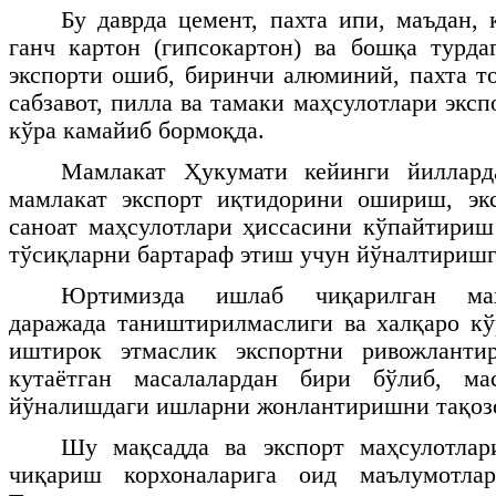
Бу даврда цемент, пахта ипи, маъдан, 
ганч картон (гипсокартон) ва бошқа турда
экспорти ошиб, биринчи алюминий, пахта то
сабзавот, пилла ва тамаки маҳсулотлари эксп
кўра камайиб бормоқда.
Мамлакат Ҳукумати кейинги йиллард
мамлакат экспорт иқтидорини ошириш, эк
саноат маҳсулотлари ҳиссасини кўпайтири
тўсиқларни бартараф этиш учун йўналтиришг
Юртимизда ишлаб чиқарилган маҳ
даражада таништирилмаслиги ва халқаро кў
иштирок этмаслик экспортни ривожланти
кутаётган масалалардан бири бўлиб, ма
йўналишдаги ишларни жонлантиришни тақозо
Шу мақсадда ва экспорт маҳсулотла
чиқариш корхоналарига оид маълумотла