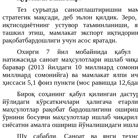
Тез суръатда саноатлаштиришни мам
стратегик мақсади, деб эълон қилдик. Зеро
иқтисодиётнинг устувор таъминланиши, 
ташкил этиш, мамлакат экспорт иқтидор
рақобатбардошлиги учун асос яратади.
Охирги 7 йил мобайнида қабул қ
натижасида саноат маҳсулотлари ишлаб чи
баравар (2013 йилдаги 10 миллиард сомон
миллиард сомонийга) ва мамлакат ялпи ич
ҳиссаси 5,1 фоиз пункти (мос равишда 12,6да
Бироқ соҳанинг қабул қилинган дасту
йўлидаги кўрсаткичлари ҳалигача етарл
маҳсулотлар рақобат бардошлигини ошириш
ўрнини босувчи маҳсулотлар ишлаб чиқари
сиёсатни амалга ошириш йўналишидаги ишла
Шу сабабли, Саноат ва янги технол