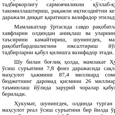
тадбиркорлигу сармоячиликни қўллаб-
такомиллаштириш, рақамли иқтисодиётни к
даражали диққат қаратишга вазифадор этилад
Мамлакатлар ўртасида савдо рақобат
хавфларни олдиндан аниқлаш ва уларнин
таъсирини камайтириш, шунингдек, ма
рақобатбардошлигини юксалтириш йў
тадбирларни қабул қилишга вазифадор этади.
Шу билан боғлиқ ҳолда, мамлакат Ҳ
ўсиш суръатини 7,8 фоиз даражасида сақ
маҳсулот ҳажмини 87,4 миллиард сом
бюджетнинг даромад қисмини 26 миллиа
таъминлаш йўлида зарурий чоралар қаб
берилади.
Ҳукумат, шунингдек, олдинда турга
маҳсулот реал ўсиш суръатини бир йилда ўр