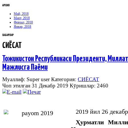
АРХИВ
Май, 2018
Март, 2018
Феврал, 2018
Январ, 2018
ХАБАРЛАР
СИЁСАТ
Тожикистон Республикаси Президенти, Милла
Мажлисга Паёми
Муаллиф: Super user
Категория:
СИЁСАТ
Чоп этилган 31 Декабр 2019
Кӯришлар: 2460
2019 йил 26 декаб
Ҳурматли Милли