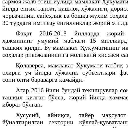
сармоя жалб этиш йўлида мамлакат Ҳукумати
йилда енгил саноат, қишлоқ хўжалиги, дорис
чорвачилик, сайёҳлик ва бошқа муҳим соҳал
30 турдаги имтиёзу енгилликлар жорий этилд
Фақат 2016-2018 йилларда жорий 
ҳажмининг умумий маблағи 15 миллиард
ташкил қилди. Бу мамлакат Ҳукуматининг и
соҳалар ривожланишига молиявий ҳиссаси са
Қолаверса, мамлакат Ҳукумати татбиқ э
охирги уч йилда хўжалик субъектлари фа
сони олти бараварга камайди.
Агар 2016 йили бундай текширувлар со
ташкил қилган бўлса, жорий йилда ҳамма
иборат бўлган.
Хусусий, айниқса, тайёр маҳсуло
йўналтирилган секторни қўллаб-қувватл