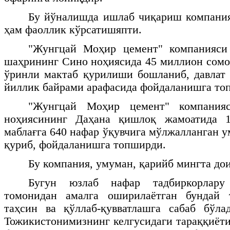
Бу йўналишда ишлаб чиқариш компания
ҳам фаоллик кўрсатишяпти.
"Жунгцай Моҳир цемент" компанияси
шаҳрининг Сино ноҳиясида 45 миллион сомо
ўринли мактаб қурилиши бошланиб, давлат
йиллик байрами арафасида фойдаланишга то
"Жунгцай Моҳир цемент" компания
ноҳиясининг Даҳана қишлоқ жамоатида 
маблағга 640 нафар ўқувчига мўлжалланган 
қуриб, фойдаланишга топширди.
Бу компания, умуман, қарийб мингта до
Бугун юзлаб нафар тадбиркорлару
томонидан амалга оширилаётган бундай 
таҳсин ва қўллаб-қувватлашга сабаб бўла
Тожикистонимизнинг келгусидаги тараққиёти