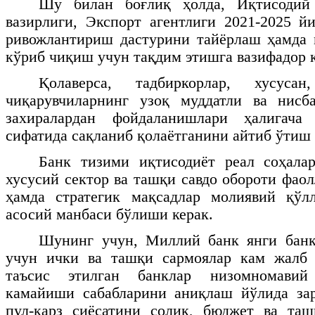
Шу билан боғлиқ ҳолда, Иқтисодий 
вазирлиги, Экспорт агентлиги 2021-2025 й
ривожлантириш дастурини тайёрлаш ҳамда 
кўриб чиқиш учун тақдим этишга вазифадор 
Қолаверса, тадбиркорлар, хусуса
чиқарувчиларнинг узоқ муддатли ва нисб
захиралардан фойдаланишлари ҳалигача 
сифатида сақланиб қолаётганини айтиб ўтиш
Банк тизими иқтисодиёт реал соҳала
хусусий сектор ва ташқи савдо обороти фао
ҳамда стратегик мақсадлар молиявий қўлл
асосий манбаси бўлиши керак.
Шунинг учун, Миллий банк янги бан
учун ички ва ташқи сармоялар кам жалб
таъсис этилган банклар низомномавий
камайиши сабабларини аниқлаш йўлида зар
пул-қарз сиёсатини солиқ, бюджет ва таш