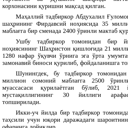
корхонасини қуришни мақсад қилган.
Маҳаллий тадбиркор Абдухалил Ғуломо
шаҳрининг Фирдавсий ноҳиясида 35 милл
маблағга бир сменада 2400 ўринли мактаб қ
Ушбу тадбиркор томонидан бир й
ноҳиясининг Шаҳристон қишлоғида 21 милл
1280 нафар ўқувчи ўрнига эга ўрта умумт
замонавий биноси қурилиб, фойдаланишга т
Шунингдек, бу тадбиркор томонида
миллион сомоний маблағга 2500 ўринл
муассасаси қурилаётган бўлиб, 2021 
мустақиллигининг 30 йиллиги арафа
топширилади.
Икки-уч йилда бир тадбиркор томонид
таҳсили учун юқори даражадаги шароитнин
офаринга лойиқдир.