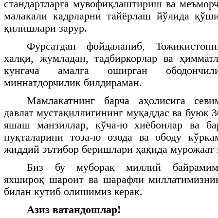
стандартларга мувофиқлаштириш ва меъмор
малакали кадрларни тайёрлаш йўлида қўши
қилишлари зарур.
Фурсатдан фойдаланиб, Тожикистон
халқи, жумладан, тадбиркорлар ва ҳиммат
кунгача амалга оширган ободончи
миннатдорчилик билдираман.
Мамлакатнинг барча аҳолисига севи
давлат мустақиллигининг муқаддас ва буюк 
яшаш манзиллар, кўча-ю хиёбонлар ва ба
нуқталарини тоза-ю озода ва ободу кўрка
жиддий эътибор беришлари ҳақида мурожаат 
Биз бу муборак миллий байрамими
яхшироқ шароит ва шарафли миллатимизни
билан кутиб олишимиз керак.
Азиз ватандошлар!