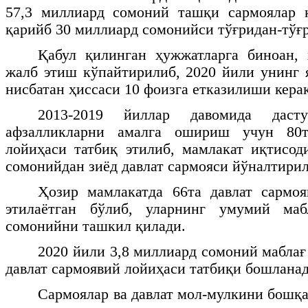
57,3 миллиард сомоний ташқи сармоялар 
қарийб 30 миллиард сомонийси тўғридан-тўғ
Қабул қилинган ҳужжатларга биноан, 
жалб этиш кўпайтирилиб, 2020 йили унинг 
нисбатан ҳиссаси 10 фоизга етказилиши керак
2013-2019 йиллар давомида дасту
афзалликларни амалга ошириш учун 80т
лойиҳаси татбиқ этилиб, мамлакат иқтисод
сомонийдан зиёд давлат сармояси йўналтирил
Ҳозир мамлакатда 66та давлат сармоя
этилаётган бўлиб, уларнинг умумий маб
сомонийни ташкил қилади.
2020 йили 3,8 миллиард сомоний маблағ 
давлат сармоявий лойиҳаси татбиқи бошланад
Сармоялар ва давлат мол-мулкини бошқа