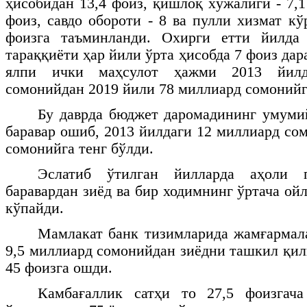
ҳисобидан 13,4 фоиз, қишлоқ хўжалиги - 7,1
фоиз, савдо обороти - 8 ва пулли хизмат к
фоизга таъминланди. Охирги етти йилда
тараққиёти ҳар йили ўрта ҳисобда 7 фоиз да
ялпи ички маҳсулот ҳажми 2013 йилд
сомонийдан 2019 йили 78 миллиард сомонийг
Бу даврда бюджет даромадининг умуми
баравар ошиб, 2013 йилдаги 12 миллиард со
сомонийга тенг бўлди.
Эслатиб ўтилган йилларда аҳоли 
баравардан зиёд ва бир ходимнинг ўртача ой
кўпайди.
Мамлакат банк тизимларида жамғармал
9,5 миллиард сомонийдан зиёдни ташкил қил
45 фоизга ошди.
Камбағаллик сатҳи то 27,5 фоизгача