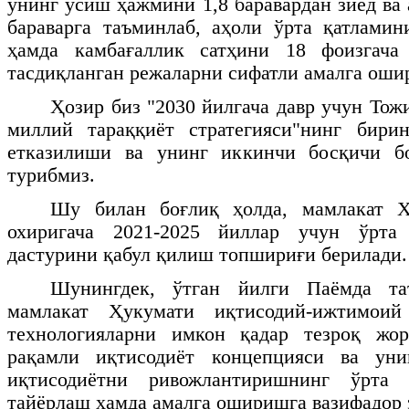
унинг ўсиш ҳажмини 1,8 баравардан зиёд ва
бараварга таъминлаб, аҳоли ўрта қатлами
ҳамда камбағаллик сатҳини 18 фоизгача
тасдиқланган режаларни сифатли амалга оши
Ҳозир биз "2030 йилгача давр учун Тож
миллий тараққиёт стратегияси"нинг бири
етказилиши ва унинг иккинчи босқичи б
турибмиз.
Шу билан боғлиқ ҳолда, мамлакат Ҳ
охиригача 2021-2025 йиллар учун ўрта 
дастурини қабул қилиш топшириғи берилади.
Шунингдек, ўтган йилги Паёмда таъ
мамлакат Ҳукумати иқтисодий-ижтимоий
технологияларни имкон қадар тезроқ жо
рақамли иқтисодиёт концепцияси ва уни
иқтисодиётни ривожлантиришнинг ўрта 
тайёрлаш ҳамда амалга оширишга вазифадор 