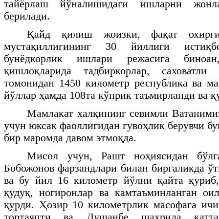
тайёрлаш йўналишидаги ишларни жонл
берилади.
Қайд қилиш жоизки, фақат охирг
мустақиллигининг 30 йиллиги истиқбо
бунёдкорлик ишлари режасига биноа
қишлоқларида тадбиркорлар, саховатл
томонидан 1450 километр республика ва ма
йўллар ҳамда 108та кўприк таъмирланди ва қ
Мамлакат халқининг севимли Ватаними
учун юксак фаоллигидан гувоҳлик берувчи б
бир маромда давом этмоқда.
Мисол учун, Рашт ноҳиясидан бўл
Бобожонов фарзандлари билан биргаликда ўт
ва бу йил 16 километр йўлни қайта қуриб,
қудуқ, ногиронлар ва камтаъминланган ои
қурди. Ҳозир 10 километрлик масофага ич
тортаяпти ва Душанбе шаҳрида катт