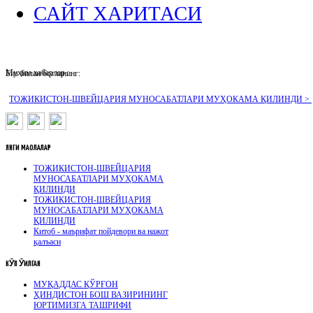
САЙТ ХАРИТАСИ
Муҳим хабарлар :
Биз билан боғланинг:
ТОЖИКИСТОН-ШВЕЙЦАРИЯ МУНОСАБАТЛАРИ МУҲОКАМА ҚИЛИНДИ >
ЯНГИ
МАҚОЛАЛАР
ТОЖИКИСТОН-ШВЕЙЦАРИЯ
МУНОСАБАТЛАРИ МУҲОКАМА
ҚИЛИНДИ
ТОЖИКИСТОН-ШВЕЙЦАРИЯ
МУНОСАБАТЛАРИ МУҲОКАМА
ҚИЛИНДИ
Китоб - маърифат пойдевори ва нажот
қалъаси
КӮП
ӮҚИЛГАН
МУҚАДДАС ҚЎРҒОН
ҲИНДИСТОН БОШ ВАЗИРИНИНГ
ЮРТИМИЗГА ТАШРИФИ