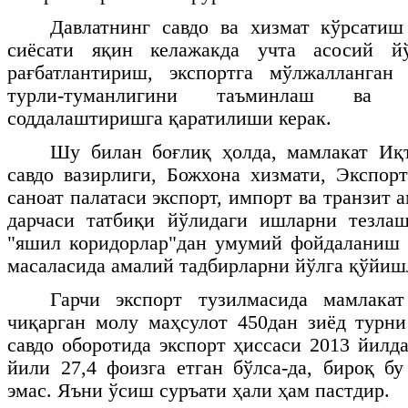
Давлатнинг савдо ва хизмат кўрсатиш
сиёсати яқин келажакда учта асосий й
рағбатлантириш, экспортга мўлжалланга
турли-туманлигини таъминлаш ва 
соддалаштиришга қаратилиши керак.
Шу билан боғлиқ ҳолда, мамлакат Иқт
савдо вазирлиги, Божхона хизмати, Экспорт
саноат палатаси экспорт, импорт ва транзит 
дарчаси татбиқи йўлидаги ишларни тезлаш
"яшил коридорлар"дан умумий фойдаланиш 
масаласида амалий тадбирларни йўлга қўйиш
Гарчи экспорт тузилмасида мамлака
чиқарган молу маҳсулот 450дан зиёд турн
савдо оборотида экспорт ҳиссаси 2013 йилд
йили 27,4 фоизга етган бўлса-да, бироқ б
эмас. Яъни ўсиш суръати ҳали ҳам пастдир.