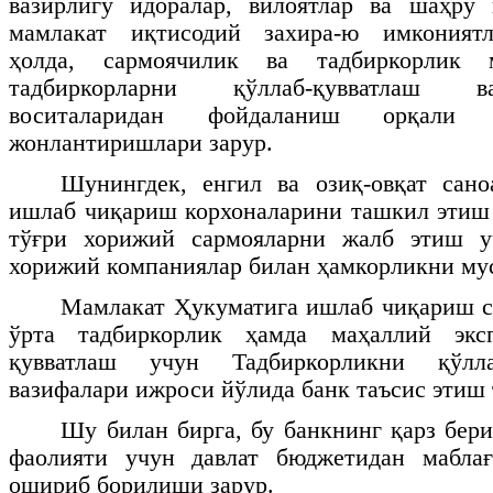
вазирлигу идоралар, вилоятлар ва шаҳру 
мамлакат иқтисодий захира-ю имкониятл
ҳолда, сармоячилик ва тадбиркорлик 
тадбиркорларни қўллаб-қувватлаш в
воситаларидан фойдаланиш орқали 
жонлантиришлари зарур.
Шунингдек, енгил ва озиқ-овқат сано
ишлаб чиқариш корхоналарини ташкил этиш 
тўғри хорижий сармояларни жалб этиш у
хорижий компаниялар билан ҳамкорликни му
Мамлакат Ҳукуматига ишлаб чиқариш с
ўрта тадбиркорлик ҳамда маҳаллий эксп
қувватлаш учун Тадбиркорликни қўлла
вазифалари ижроси йўлида банк таъсис этиш
Шу билан бирга, бу банкнинг қарз бер
фаолияти учун давлат бюджетидан мабла
ошириб борилиши зарур.