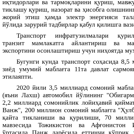
иқтидорлари ва тармоқларини қуриш, мавж
тиклашу қуриш, назорат ва ҳисобга олишнин
жорий этиш ҳамда электр энергияси тал
йўлида зарурий тадбирлар қабул қилишга ваз
Транспорт инфратузилмалари қури
транзит мамлакатга айлантириш ва ма
экспортини осонлаштириш учун ниҳоятда му
Бугунги кунда транспорт соҳасида 8,5
зиёд умумий маблағга 11та давлат сармоя
этилаяпти.
2020 йили 3,5 миллиард сомоний мабла
(яъни Лахш) автомобил йўлининг "Обигарм
2,2 миллиард сомонийлик лойиҳавий қийма
Ванж", 200 миллион сомоний маблағга "Ҳул
қайта тикланиши ва қурилиши, 70 милли
мавзесида Тожикистон ва Афғонистон 
ўртасида Панж дарёсида еттинчи кўприк 