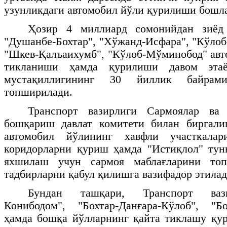
узунликдаги автомобил йўли қурилиши бошл
Ҳозир 4 миллиард сомонийдан зиёд 
"Душанбе-Бохтар", "Хўжанд-Исфара", "Кўл
"Шкев-Қалъаихумб", "Кўлоб-Мўминобод" авт
тикланиши ҳамда қурилиши давом этаё
мустақиллигининг 30 йиллик байрами
топширилади.
Транспорт вазирлиги Сармоялар ва 
бошқариш давлат комитети билан биргали
автомобил йўлининг хавфли участкала
коридорларни қуриш ҳамда "Истиқлол" тун
яхшилаш учун сармоя маблағларини то
тадбирларни қабул қилишга вазифадор этилад
Бундан ташқари, Транспорт ваз
Конибодом", "Бохтар-Данғара-Кўлоб", "Б
ҳамда бошқа йўлларнинг қайта тиклашу қу