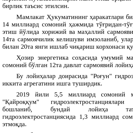
бирлик таъсис этилсин.
Мамлакат Ҳукуматининг ҳаракатлари би
14 миллиард сомоний ҳажмида тўғридан-тў
этиш йўлида хорижий ва маҳаллий сармояв
14та сармоячилик келишуви имзоланиб, ула
билан 20та янги ишлаб чиқариш корхонаси қ
Ҳозир энергетика соҳасида умумий ма
сомоний бўлган 12та давлат сармоявий лойиҳ
Бу лойиҳалар доирасида "Роғун" гидро
иккита агрегатини ишга туширдик.
2019 йили 5,5 миллиард сомоний м
"Қайроққум" гидроэлектростанциялар
бошланиб, бундай лойиҳа тат
гидроэлектростанциясида 1,3 миллиард со
этмоқда.