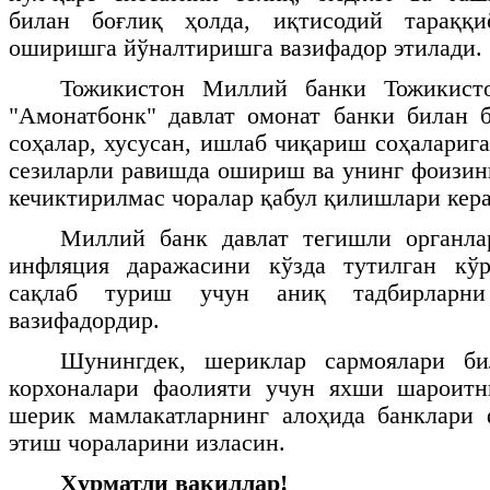
билан боғлиқ ҳолда, иқтисодий тараққи
оширишга йўналтиришга вазифадор этилади.
Тожикистон Миллий банки Тожикисто
"Амонатбонк" давлат омонат банки билан 
соҳалар, хусусан, ишлаб чиқариш соҳалариг
сезиларли равишда ошириш ва унинг фоизи
кечиктирилмас чоралар қабул қилишлари кера
Миллий банк давлат тегишли органла
инфляция даражасини кўзда тутилган кўр
сақлаб туриш учун аниқ тадбирларн
вазифадордир.
Шунингдек, шериклар сармоялари б
корхоналари фаолияти учун яхши шароит
шерик мамлакатларнинг алоҳида банклари 
этиш чораларини изласин.
Ҳурматли вакиллар!