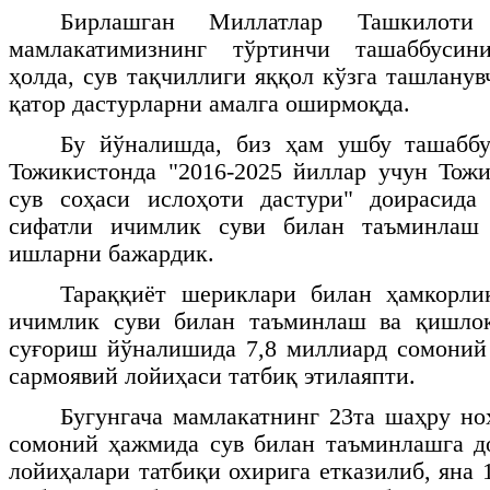
Бирлашган Миллатлар Ташкилоти
мамлакатимизнинг тўртинчи ташаббусини
ҳолда, сув тақчиллиги яққол кўзга ташлану
қатор дастурларни амалга оширмоқда.
Бу йўналишда, биз ҳам ушбу ташаббу
Тожикистонда "2016-2025 йиллар учун Тож
сув соҳаси ислоҳоти дастури" доирасида
сифатли ичимлик суви билан таъминлаш 
ишларни бажардик.
Тараққиёт шериклари билан ҳамкорли
ичимлик суви билан таъминлаш ва қишло
суғориш йўналишида 7,8 миллиард сомоний
сармоявий лойиҳаси татбиқ этилаяпти.
Бугунгача мамлакатнинг 23та шаҳру но
сомоний ҳажмида сув билан таъминлашга д
лойиҳалари татбиқи охирига етказилиб, яна