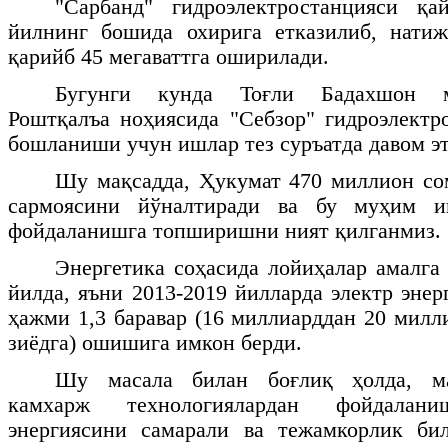
"Сарбанд" гидроэлектростанцияси қ
йилнинг бошида охирига етказилиб, натиж
қарийб 45 мегаваттга оширилади.
Бугунги кунда Тоғли Бадахшон м
Роштқалъа ноҳиясида "Себзор" гидроэлект
бошланиши учун ишлар тез суръатда давом эт
Шу мақсадда, Ҳукумат 470 миллион со
сармоясини йўналтиради ва бу муҳим 
фойдаланишга топширишни ният қилганмиз.
Энергетика соҳасида лойиҳалар амалг
йилда, яъни 2013-2019 йилларда электр эне
ҳажми 1,3 баравар (16 миллиарддан 20 милл
зиёдга) ошишига имкон берди.
Шу масала билан боғлиқ ҳолда, м
камхарж технологиялардан фойдалан
энергиясини самарали ва тежамкорлик би