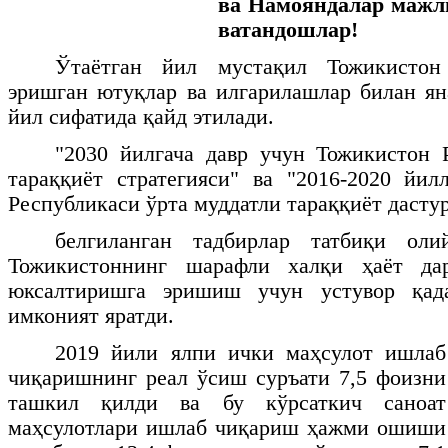
ва Намояндалар мажл
ватандошлар!
Ўтаётган йил мустақил Тожикистон
эришган ютуқлар ва илгарилашлар билан я
йил сифатида қайд этилади.
"2030 йилгача давр учун Тожикистон 
тараққиёт стратегияси" ва "2016-2020 йи
Республикаси ўрта муддатли тараққиёт дасту
белгиланган тадбирлар татбиқи оли
Тожикистоннинг шарафли халқи ҳаёт да
юксалтиришга эришиш учун устувор қад
имконият яратди.
2019 йили ялпи ички маҳсулот ишлаб
чиқаришнинг реал ўсиш суръати 7,5 фоизни
ташкил қилди ва бу кўрсаткич саноат
маҳсулотлари ишлаб чиқариш ҳажми ошиши