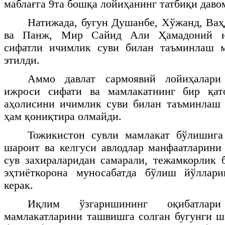
маблағга 9та бошқа лойиҳанинг татбиқи даво
Натижада, бугун Душанбе, Хўжанд, Ваҳ
ва Панж, Мир Сайид Али Ҳамадоний но
сифатли ичимлик суви билан таъминлаш 
этилди.
Аммо давлат сармоявий лойиҳалари
ижроси сифати ва мамлакатнинг бир қат
аҳолисини ичимлик суви билан таъминлаш 
ҳам қониқтира олмайди.
Тожикистон сувли мамлакат бўлишига 
шароит ва келгуси авлодлар манфаатларини 
сув захираларидан самарали, тежамкорлик
эҳтиёткорона муносабатда бўлиш йўллар
керак.
Иқлим ўзгаришининг оқибатлар
мамлакатларини ташвишга солган бугунги 