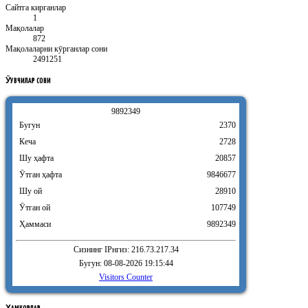
Сайтга кирганлар
1
Мақолалар
872
Мақолаларни кӯрганлар сони
2491251
ӮҚУВЧИЛАР
СОНИ
9
8
9
2
3
4
9
Бугун
2370
Кеча
2728
Шу ҳафта
20857
Ӯтган ҳафта
9846677
Шу ой
28910
Ӯтган ой
107749
Ҳаммаси
9892349
Сизнинг IPнгиз: 216.73.217.34
Бугун: 08-08-2026 19:15:44
Visitors Counter