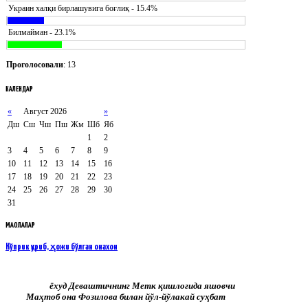
Украин халқи бирлашувига боғлиқ - 15.4%
Билмайман - 23.1%
Проголосовали
: 13
КАЛЕНДАР
«
Август 2026
»
Дш
Сш
Чш
Пш
Жм
Шб
Яб
1
2
3
4
5
6
7
8
9
10
11
12
13
14
15
16
17
18
19
20
21
22
23
24
25
26
27
28
29
30
31
МАҚОЛАЛАР
Кўприк қуриб, ҳожи бўлган онахон
ёхуд Деваштичнинг Метк қишлоғида яшовчи
Маҳтоб она Фозилова билан йўл-йўлакай суҳбат