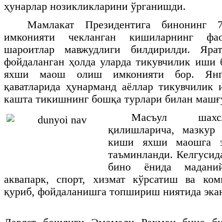
ҳунарлар нозикликларини ўрганишди.
Мамлакат Президентига бинонинг 7
имконияти чекланган кишиларнинг фа
шароитлар мавжудлиги билдирилди. Ярат
фойдаланган ҳолда уларда тикувчилик иши
яхши маош олиш имконияти бор. Янг
қаватларида ҳунарманд аёллар тикувчилик
кашта тикишнинг бошқа турлари билан машғ
Масъул шахс
қилишларича, мазкур
киши яхши маошга 
таъминланди. Келгусид
бино ёнида маданий
аквапарк, спорт, хизмат кўрсатиш ва ко
қуриб, фойдаланишга топшириш ниятида экан