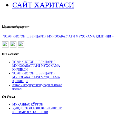
САЙТ ХАРИТАСИ
Муҳим хабарлар :
Биз билан боғланинг:
ТОЖИКИСТОН-ШВЕЙЦАРИЯ МУНОСАБАТЛАРИ МУҲОКАМА ҚИЛИНДИ >
ЯНГИ
МАҚОЛАЛАР
ТОЖИКИСТОН-ШВЕЙЦАРИЯ
МУНОСАБАТЛАРИ МУҲОКАМА
ҚИЛИНДИ
ТОЖИКИСТОН-ШВЕЙЦАРИЯ
МУНОСАБАТЛАРИ МУҲОКАМА
ҚИЛИНДИ
Китоб - маърифат пойдевори ва нажот
қалъаси
КӮП
ӮҚИЛГАН
МУҚАДДАС ҚЎРҒОН
ҲИНДИСТОН БОШ ВАЗИРИНИНГ
ЮРТИМИЗГА ТАШРИФИ