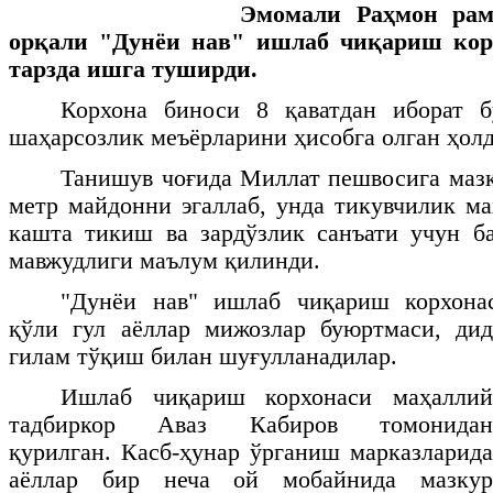
Эмомали Раҳмон рам
орқали "Дунёи нав" ишлаб чиқариш кор
тарзда ишга туширди.
Корхона биноси 8 қаватдан иборат б
шаҳарсозлик меъёрларини ҳисобга олган ҳолд
Танишув чоғида Миллат пешвосига мазк
метр майдонни эгаллаб, унда тикувчилик ма
кашта тикиш ва зардўзлик санъати учун б
мавжудлиги маълум қилинди.
"Дунёи нав" ишлаб чиқариш корхона
қўли гул аёллар мижозлар буюртмаси, дид
гилам тўқиш билан шуғулланадилар.
Ишлаб чиқариш корхонаси маҳаллий
тадбиркор Аваз Кабиров томонидан
қурилган. Касб-ҳунар ўрганиш марказларида
аёллар бир неча ой мобайнида мазкур