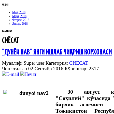
АРХИВ
Май, 2018
Март, 2018
Феврал, 2018
Январ, 2018
ХАБАРЛАР
СИЁСАТ
"ДУНЁИ НАВ" ЯНГИ ИШЛАБ ЧИҚАРИШ КОРХОНАСИ
Муаллиф: Super user
Категория:
СИЁСАТ
Чоп этилган 02 Сентябр 2016
Кӯришлар: 2317
30 август ку
"Соҳилий" кўчасида
бирлик асосчиси -
Тожикистон Респуб