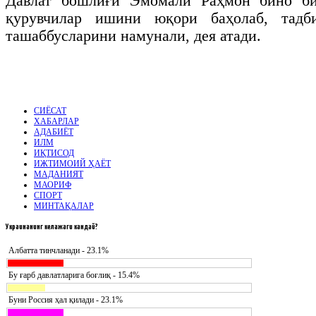
Давлат бошлиғи Эмомали Раҳмон бино би
қурувчилар ишини юқори баҳолаб, тадби
ташаббусларини намунали, дея атади.
СИЁСАТ
ХАБАРЛАР
АДАБИЁТ
ИЛМ
ИҚТИСОД
ИЖТИМОИЙ ҲАЁТ
МАДАНИЯТ
МАОРИФ
СПОРТ
МИНТАҚАЛАР
Украинанинг
келажаги кандай?
Албатта тинчланади - 23.1%
Бу ғарб давлатларига боғлиқ - 15.4%
Буни Россия ҳал қилади - 23.1%