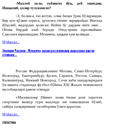
-Маҳтоб хола, тобингиз йўқ, деб эшитдик.
Ишқилиб, ҳозир тузукмисиз?
-Э, болам-а, ёш кетгач, олма билан ўрик бўлармидик.
Бир кун қўлинг оғриса, эртасига оёғинг зирқирайди. Иштаҳа
йўқолиб, мадордан қоласан. Кейин бу дардим янги эмас…
Оёғим бирдай азоб беради. Озод-эркин юролмайман.
Саксонга яқинлашдим. Менимча, ҳаққим ҳам қолмади…
Муфассал...
Эмомали Раҳмон: -Менимча, аввал россияликлар дарвозани ишғол
этишади…
Россия Федерациясининг Москва, Санкт-Петербург,
Волгоград, Екатеринбург, Қозон, Саранск, Ростов, Самара,
Калининград, Нижний Новгород, Сочи каби шаҳарларидаги
ўн иккита стадионда футбол бўйича
XXI
Жаҳон чемпионати
мусобақалари давом этмоқда.
«Миллионлар ўйини» номи билан донг таратган
спортнинг мазкур тури жаҳонда энг оммалашган бўлиб,
сайёра халқларининг эътиборини ўзига қаратган.
Муфассал...
СТАТИСТИКА