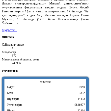
Давлат университети(ҳозирги Миллий университет)нинг
журналистика факултетида таҳсил олдим. Бугун босиб
ўтилган умрим йўлига назар ташларканман, 17 ёшимда "Бу
қиз иқтидорли", - дея баҳо берган таниқли ёзувчи Омон
Мухтор, 18 ёшимда (1981 йили Тожикистонда ўтган
Ўзбекистон
Муфассал...
СТАТИСТИКА
Сайтга кирганлар
1
Мақолалар
872
Мақолаларни кӯрганлар сони
2489663
ӮҚУВЧИЛАР
СОНИ
9
8
8
5
9
3
0
Бугун
1959
Кеча
3532
Шу ҳафта
14438
Ӯтган ҳафта
9846677
Шу ой
22491