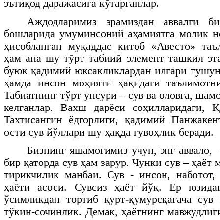
эътиқод даражасига кўтарганлар.
Аждодларимиз эрамиздан аввалги б
бошларида умуминсоний аҳамиятга молик н
ҳисобланган муқаддас китоб «Авесто» таъ
ҳам ана шу тўрт табиий элемент ташкил эт
буюк қадимий юксакликлардан илгари тушуни
ҳамда инсон моҳияти ҳақидаги таълимотни
Табиатнинг тўрт унсури – сув ва оловга, шамо
келганлар. Вахш дарёси соҳилларидаги, Қ
Тахтисангин ёдгорлиги, қадимий Панжакен
ости сув йўллари шу ҳақда гувоҳлик беради.
Бизнинг яшамоғимиз учун, энг аввало, 
бир қаторда сув ҳам зарур. Чунки сув – ҳаёт 
тирикчилик манбаи. Сув - инсон, наботот,
ҳаёти асоси. Сувсиз ҳаёт йўқ. Ер юзида
ўсимликдан тортиб қурт-қумурсқагача сув
тўкин-сочинлик. Демак, ҳаётнинг мавжудлиг