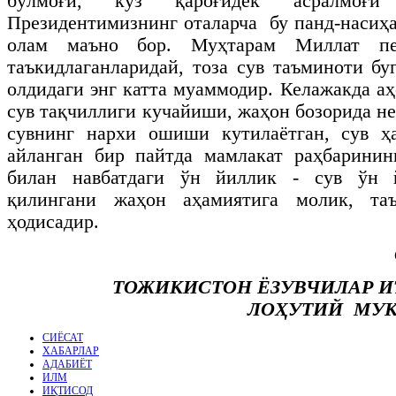
бўлмоғи, кўз қароғидек асралмоғи
Президентимизнинг оталарча бу панд-насиҳа
олам маъно бор. Муҳтарам Миллат п
таъкидлаганларидай, тоза сув таъминоти бу
олдидаги энг катта муаммодир. Келажакда а
сув тақчиллиги кучайиши, жаҳон бозорида неф
сувнинг нархи ошиши кутилаётган, сув ҳа
айланган бир пайтда мамлакат раҳбаринин
билан навбатдаги ўн йиллик - сув ўн 
қилингани жаҳон аҳамиятига молик, таъ
ҳодисадир.
ТОЖИКИСТОН ЁЗУВЧИЛАР И
ЛОҲУТИЙ МУК
СИЁСАТ
ХАБАРЛАР
АДАБИЁТ
ИЛМ
ИҚТИСОД