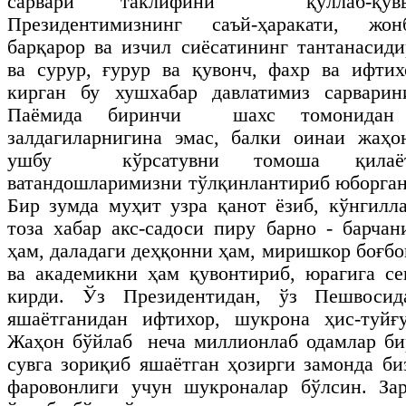
сарвари таклифини қўллаб-қувв
Президентимизнинг саъй-ҳаракати, жонб
барқарор ва изчил сиёсатининг тантанасиди
ва сурур, ғурур ва қувонч, фахр ва ифти
кирган бу хушхабар давлатимиз сарвари
Паёмида биринчи шахс томонидан а
залдагиларнигина эмас, балки оинаи жаҳо
ушбу кўрсатувни томоша қилаётг
ватандошларимизни тўлқинлантириб юборгани
Бир зумда муҳит узра қанот ёзиб, кўнгилл
тоза хабар акс-садоси пиру барно - барчан
ҳам, даладаги деҳқонни ҳам, миришкор боғбо
ва академикни ҳам қувонтириб, юрагига с
кирди. Ўз Президентидан, ўз Пешвосид
яшаётганидан ифтихор, шукрона ҳис-туйғ
Жаҳон бўйлаб неча миллионлаб одамлар би
сувга зориқиб яшаётган ҳозирги замонда би
фаровонлиги учун шукроналар бўлсин. Зар