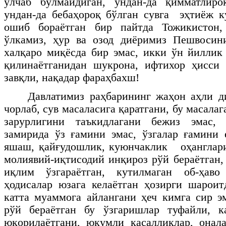
ўлчаб бўлмайдиган, ундан-да қимматлироқ
ундан-да бебаҳороқ бўлган сувга эҳтиёж к
ошиб бораётган бир пайтда Тожикистон,
ўлкамиз, ҳур ва озод диёримиз Пешвосин
халқаро миқёсда бир эмас, икки ўн йиллик
қилинаётганидан шукрона, ифтихор ҳисси
завқли, нақадар фараҳбахш!
Давлатимиз раҳбарининг жаҳон аҳли д
чорлаб, сув масаласига қаратгани, бу масалаг
зарурлигини таъкидлагани бежиз эмас, 
замирида ўз ғамини эмас, ўзгалар ғамини
яшаш, қайғудошлик, куюнчаклик оҳанглари
молиявий-иқтисодий инқироз рўй бераётган,
иқлим ўзгараётган, кутилмаган об-ҳаво
ҳодисалар юзага келаётган ҳозирги шароит
катта муаммога айлангани ҳеч кимга сир э
рўй бераётган бу ўзгаришлар туфайли, к
юқорилаётгани, юқумли касалликлар, онал