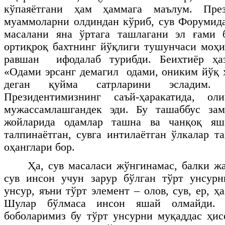
кўпаяётгани ҳам ҳаммага маълум. Пре
муаммоларни олдиндан кўриб, сув Форумида
масалани яна ўртага ташлагани эл ғами
ортиқроқ бахтнинг йўқлиги тушунчаси моҳи
равшан ифодалаб турибди. Беихтиёр ҳаз
«Одами эрсанг демагил одами, ониким йўқ ҳ
деган қуйма сатрларини эсладим.
Президентимизнинг саъй-ҳаракатида, ол
мужассамлашгандек эди. Бу ташаббус за
жойларида одамлар ташна ва чанқоқ яша
талпинаётган, сувга интилаётган ўлкалар т
оҳанглари бор.
Ҳа, сув масаласи жўнгинамас, балки ж
сув инсон учун зарур бўлган тўрт унсурн
унсур, яъни тўрт элемент – олов, сув, ер, ҳ
Шулар бўлмаса инсон яшай олмайди.
боболаримиз бу тўрт унсурни муқаддас ҳис