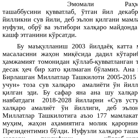
Эмомали Раҳмон
ташаббусини қувватлаб, ўтган йил дека
йилликни сув йили, деб эълон қилгани мамл
нуфузи, обрў ва эътибори халқаро майдонда
кашф этганини кўрсатди.
Бу маъқулланиш 2003 йилдаёқ катта 
масаласини жаҳон миқёсида дадил кўтари
ҳамжамият томонидан қўллаб-қувватланган 
десак ҳеч бир хато қилмаган бўламиз. Ана
Бирлашган Миллатлар Ташкилоти 2005-2015 
учун» тоза сув халқаро амалиёти ўн йилл
қилган эди. Бу сафар яна ана шу халқа
навбатдаги 2018-2028 йилларни «Сув усту
халқаро амалиёт ўн йиллиги, деб эъло
Миллатлар Ташкилотига аъзо 177 мамлакат
муҳим, жаҳон аҳамиятига молик қарорни
Президентимиз бўлди. Нуфузли халқаро таш