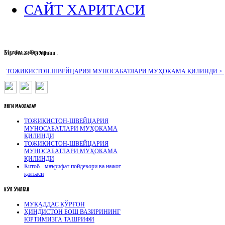
САЙТ ХАРИТАСИ
Муҳим хабарлар :
Биз билан боғланинг:
ТОЖИКИСТОН-ШВЕЙЦАРИЯ МУНОСАБАТЛАРИ МУҲОКАМА ҚИЛИНДИ >
ЯНГИ
МАҚОЛАЛАР
ТОЖИКИСТОН-ШВЕЙЦАРИЯ
МУНОСАБАТЛАРИ МУҲОКАМА
ҚИЛИНДИ
ТОЖИКИСТОН-ШВЕЙЦАРИЯ
МУНОСАБАТЛАРИ МУҲОКАМА
ҚИЛИНДИ
Китоб - маърифат пойдевори ва нажот
қалъаси
КӮП
ӮҚИЛГАН
МУҚАДДАС ҚЎРҒОН
ҲИНДИСТОН БОШ ВАЗИРИНИНГ
ЮРТИМИЗГА ТАШРИФИ