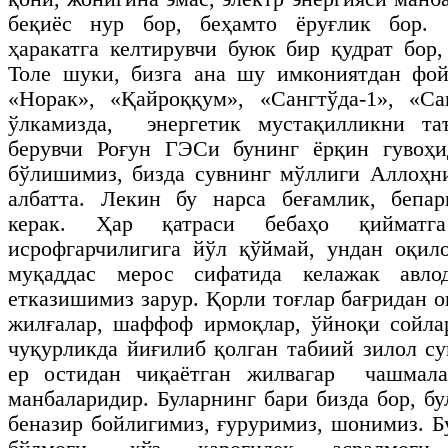
беқиёс нур бор, беҳамто ёруғлик бор. 
ҳаракатга келтирувчи буюк бир қудрат бор,
Толе шуки, бизга ана шу имкониятдан фой
«Норак», «Қайроққум», «Сангтўда-1», «Са
ўлкамизда, энергетик мустақилликни та
берувчи Роғун ГЭСи бунинг ёрқин гувоҳ
бўлишимиз, бизда сувнинг мўллиги Аллоҳн
албатта. Лекин бу нарса беғамлик, бепар
керак. Ҳар қатраси бебаҳо қийматг
исрофгарчилигига йўл қўймай, ундан оқил
муқаддас мерос сифатида келажак авло
етказишимиз зарур. Қорли тоғлар бағридан 
жилғалар, шаффоф ирмоқлар, ўйноқи сойлар
чуқурликда йиғилиб қолган табиий зилол су
ер остидан чиқаётган жилвагар чашмала
манбаларидир. Буларнинг бари бизда бор, б
беназир бойлигимиз, ғуруримиз, шонимиз. Б