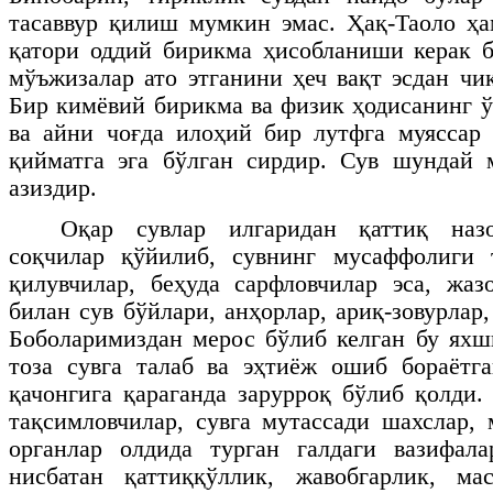
тасаввур қилиш мумкин эмас. Ҳақ-Таоло ҳ
қатори оддий бирикма ҳисобланиши керак б
мўъжизалар ато этганини ҳеч вақт эсдан чи
Бир кимёвий бирикма ва физик ҳодисанинг ў
ва айни чоғда илоҳий бир лутфга муяссар
қийматга эга бўлган сирдир. Сув шундай 
азиздир.
Оқар сувлар илгаридан қаттиқ назо
соқчилар қўйилиб, сувнинг мусаффолиги 
қилувчилар, беҳуда сарфловчилар эса, жа
билан сув бўйлари, анҳорлар, ариқ-зовурлар,
Боболаримиздан мерос бўлиб келган бу ях
тоза сувга талаб ва эҳтиёж ошиб бораётг
қачонгига қараганда зарурроқ бўлиб қолди.
тақсимловчилар, сувга мутассади шахслар,
органлар олдида турган галдаги вазифала
нисбатан қаттиққўллик, жавобгарлик, ма