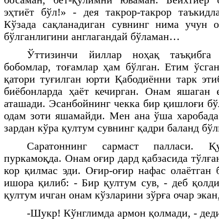
эҳтиёт бўл!» - дея такрор-такрор таъкидл
Кўзада сақланадиган сувнинг нима учун о
бўлганлигини англагандай бўламан…
Ўттизинчи йиллар ноҳақ таъқибга 
бобомлар, тоғамлар ҳам бўлган. Етим ўсг
қатори туғилган юрти Қабодиённи тарк эти
биёбонларда ҳаёт кечирган. Онам яшаган 
аташади. Эсанбойнинг чекка бир қишлоғи бў
одам зоти яшамайди. Мен ана ўша харобада
зардан кўра қултум сувнинг қадри баланд бў
Саратоннинг сармаст палласи. 
пуркамоқда. Онам оғир дард қабзасида тўлға
кор қилмас эди. Оғир-оғир нафас олаётган 
ишора қилиб: - Бир қултум сув, - деб қолд
қултум ичган онам кўзларини зўрға очар экан,
-Шукр! Кўнглимда армон қолмади, - дед