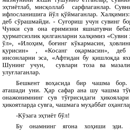
эҳтиётлаб, мисқоллаб сарфлаганлар. Сувн
ифлосланишига йўл қўймаганлар. Халқимиз: 
деб сўрашмайди. - Суғориш учун сувинг бо
Чунки сув она еримизни яшнатувчи беба
ҳурматсизлик қилганларни халқимиз «Сувни 
ўл», «Илоҳим, боғинг кўкармасин, ҳовлин
қурисин» , «Косанг оқармасин», деб 
инсонларни эса, «Афтидан бу қишлоқда я
Шунинг учун, сувлари тоза ва мазали»
улуғлаганлар.
Бешкент воҳасида бир чашма бор.
аташади уни. Ҳар сафар ана шу чашма тўғ
онажонимнинг сув тўғрисидаги ҳикоялар
ҳикоятларда сувга, чашмага муҳаббат оҳангл
-Кўзага эҳтиёт бўл!
Бу онамнинг ягона хоҳиши эди. 