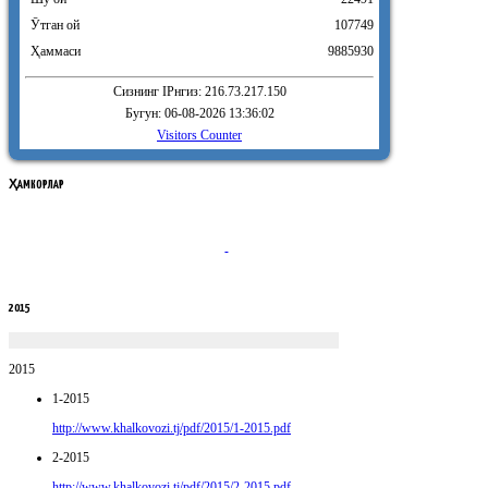
Ӯтган ой
107749
Ҳаммаси
9885930
Сизнинг IPнгиз: 216.73.217.150
Бугун: 06-08-2026 13:36:02
Visitors Counter
ҲАМКОРЛАР
2015
2015
1-2015
http://www.khalkovozi.tj/pdf/2015/1-2015.pdf
2-2015
http://www.khalkovozi.tj/pdf/2015/2-2015.pdf