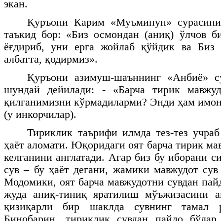
экан.
Қуръони Карим «Муъминун» сурасини
таъкид бор: «Биз осмондан (аниқ) ўлчов би
ёғдириб, уни ерга жойлаб қўйдик ва Биз 
албатта, қодирмиз».
Қуръони азимуш-шаъннинг «Анбиё» сур
шундай дейилади: - «Барча тирик мавжуд
қилганимизни кўрмадиларми? Энди ҳам имо
(у инкорчилар).
Тириклик таърифи илмда тез-тез учраб
ҳаёт аломати. Юқоридаги оят барча тирик ма
келганини англатади. Агар биз бу иборани с
сув – бу ҳаёт дегани, жамики мавжудот сув
Модомики, оят барча мавжудотни сувдан пайд
жуда аниқ-тиниқ яратилиш мўъжизасини а
қизиқарли бир шаклда сувнинг тамал р
Бинобарин, тириклик сувдан пайдо бўлар 