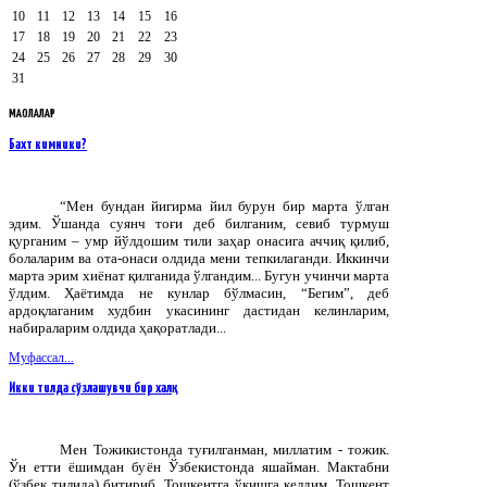
10
11
12
13
14
15
16
17
18
19
20
21
22
23
24
25
26
27
28
29
30
31
МАҚОЛАЛАР
Бахт кимники?
“Мен бундан йигирма йил бурун бир марта ўлган
эдим. Ўшанда суянч тоғи деб билганим, севиб турмуш
қурганим – умр йўлдошим тили заҳар онасига аччиқ қилиб,
болаларим ва ота-онаси олдида мени тепкилаганди. Иккинчи
марта эрим хиёнат қилганида ўлгандим... Бугун учинчи марта
ўлдим. Ҳаётимда не кунлар бўлмасин, “Бегим”, деб
ардоқлаганим худбин укасининг дастидан келинларим,
набираларим олдида ҳақоратлади...
Муфассал...
Икки тилда сўзлашувчи бир халқ
Мен Тожикистонда туғилганман, миллатим - тожик.
Ўн етти ёшимдан буён Ўзбекистонда яшайман. Мактабни
(ўзбек тилида) битириб, Тошкентга ўқишга келдим. Тошкент