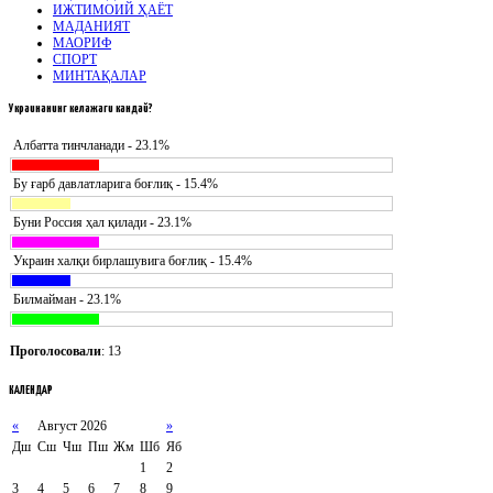
ИЖТИМОИЙ ҲАЁТ
МАДАНИЯТ
МАОРИФ
СПОРТ
МИНТАҚАЛАР
Украинанинг
келажаги кандай?
Албатта тинчланади - 23.1%
Бу ғарб давлатларига боғлиқ - 15.4%
Буни Россия ҳал қилади - 23.1%
Украин халқи бирлашувига боғлиқ - 15.4%
Билмайман - 23.1%
Проголосовали
: 13
КАЛЕНДАР
«
Август 2026
»
Дш
Сш
Чш
Пш
Жм
Шб
Яб
1
2
3
4
5
6
7
8
9