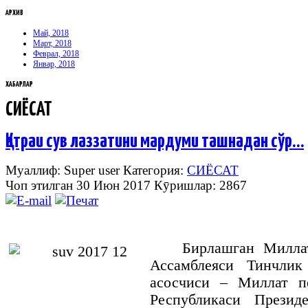
АРХИВ
Май, 2018
Март, 2018
Феврал, 2018
Январ, 2018
ХАБАРЛАР
СИЁСАТ
Қатраи сув лаззатини мардуми ташнадан сўр…
Муаллиф: Super user
Категория:
СИЁСАТ
Чоп этилган 30 Июн 2017
Кӯришлар: 2867
Бирлашган Милла
Ассамблеяси Тинчли
асосчиси – Миллат п
Республикаси Пре