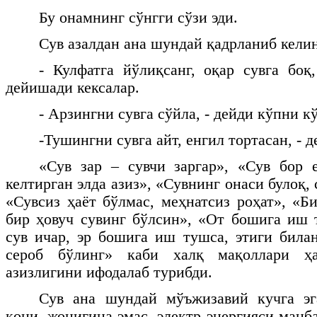
Бу онамнинг сўнгги сўзи эди.
Сув азалдан ана шундай қадрланиб келин
- Кулфатга йўлиқсанг, оқар сувга боқ,
дейишади кексалар.
- Арзингни сувга сўйла, - дейди кўпни к
-Тушингни сувга айт, енгил тортасан, - 
«Сув зар – сувчи заргар», «Сув бор 
келтирган элда азиз», «Сувнинг онаси булоқ, 
«Сувсиз ҳаёт бўлмас, меҳнатсиз роҳат», «Б
бир ҳовуч сувинг бўлсин», «От бошига иш 
сув ичар, эр бошига иш тушса, этиги билан
сероб бўлинг» каби халқ мақоллари ҳ
азизлигини ифодалаб турибди.
Сув ана шундай мўъжизавий кучга эг
қони, жонигина эмас, электр энергияси манб