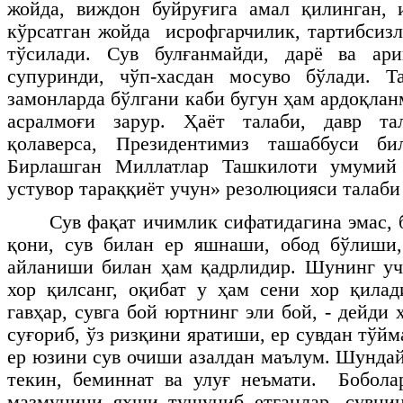
жойда, виждон буйруғига амал қилинган, 
кўрсатган жойда исрофгарчилик, тартибсизл
тўсилади. Сув булғанмайди, дарё ва ари
супуринди, чўп-хасдан мосуво бўлади. 
замонларда бўлгани каби бугун ҳам ардоқлан
асралмоғи зарур. Ҳаёт талаби, давр та
қолаверса, Президентимиз ташаббуси би
Бирлашган Миллатлар Ташкилоти умумий
устувор тараққиёт учун» резолюцияси талаби
Сув фақат ичимлик сифатидагина эмас, 
қони, сув билан ер яшнаши, обод бўлиши,
айланиши билан ҳам қадрлидир. Шунинг уч
хор қилсанг, оқибат у ҳам сени хор қилади
гавҳар, сувга бой юртнинг эли бой, - дейди
суғориб, ўз ризқини яратиши, ер сувдан тўйм
ер юзини сув очиши азалдан маълум. Шундай
текин, беминнат ва улуғ неъмати. Бобола
мазмунини яхши тушуниб етганлар, сувнин