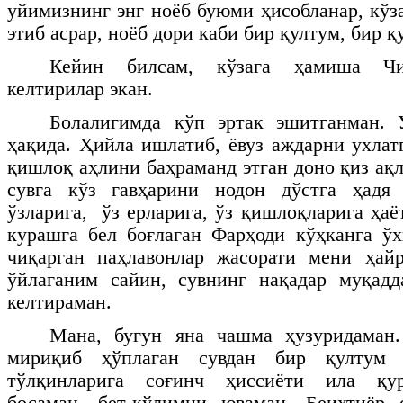
уйимизнинг энг ноёб буюми ҳисобланар, кўз
этиб асрар, ноёб дори каби бир қултум, бир қ
Кейин билсам, кўзага ҳамиша Чи
келтирилар экан.
Болалигимда кўп эртак эшитганман. 
ҳақида. Ҳийла ишлатиб, ёвуз аждарни ухлат
қишлоқ аҳлини баҳраманд этган доно қиз ақл
сувга кўз гавҳарини нодон дўстга ҳадя э
ўзларига, ўз ерларига, ўз қишлоқларига ҳа
курашга бел боғлаган Фарҳоди кўҳканга ў
чиқарган паҳлавонлар жасорати мени ҳайр
ўйлаганим сайин, сувнинг нақадар муқадд
келтираман.
Мана, бугун яна чашма ҳузуридаман
мириқиб ҳўплаган сувдан бир қултум 
тўлқинларига соғинч ҳиссиёти ила қу
босаман, бет-қўлимни юваман. Беихтиёр 