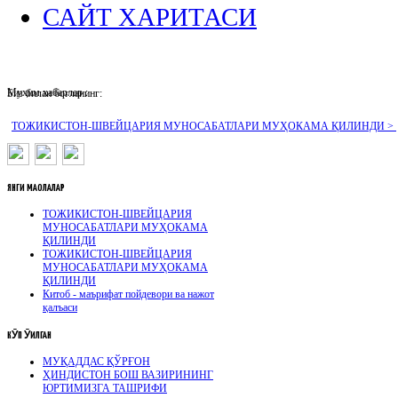
САЙТ ХАРИТАСИ
Муҳим хабарлар :
Биз билан боғланинг:
ТОЖИКИСТОН-ШВЕЙЦАРИЯ МУНОСАБАТЛАРИ МУҲОКАМА ҚИЛИНДИ >
ЯНГИ
МАҚОЛАЛАР
ТОЖИКИСТОН-ШВЕЙЦАРИЯ
МУНОСАБАТЛАРИ МУҲОКАМА
ҚИЛИНДИ
ТОЖИКИСТОН-ШВЕЙЦАРИЯ
МУНОСАБАТЛАРИ МУҲОКАМА
ҚИЛИНДИ
Китоб - маърифат пойдевори ва нажот
қалъаси
КӮП
ӮҚИЛГАН
МУҚАДДАС ҚЎРҒОН
ҲИНДИСТОН БОШ ВАЗИРИНИНГ
ЮРТИМИЗГА ТАШРИФИ