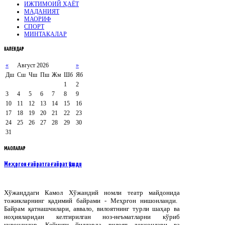
ИЖТИМОИЙ ҲАЁТ
МАДАНИЯТ
МАОРИФ
СПОРТ
МИНТАҚАЛАР
КАЛЕНДАР
«
Август 2026
»
Дш
Сш
Чш
Пш
Жм
Шб
Яб
1
2
3
4
5
6
7
8
9
10
11
12
13
14
15
16
17
18
19
20
21
22
23
24
25
26
27
28
29
30
31
МАҚОЛАЛАР
Меҳргон ғайратга ғайрат қўшди
Хўжанддаги
Камол
Хўжандий
номли
театр
майдонида
тожикларнинг
қадимий
байрами
-
Меҳргон
нишонланди
.
Байрам қатнашчилари, аввало, вилоятнинг турли шаҳар ва
ноҳияларидан келтирилган ноз-неъматларни кўриб
қувондилар. Кейинги йилларда вилоят деҳқонлари ва