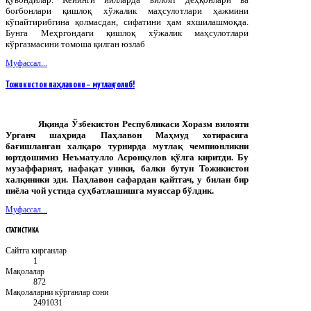
боғбонлари қишлоқ хўжалик маҳсулотлари ҳажмини
кўпайтирибгина қолмасдан, сифатини ҳам яхшилашмоқда.
Бунга Меҳргондаги қишлоқ хўжалик маҳсулотлари
кўргазмасини томоша қилган юзлаб
Муфассал...
Тожикистон паҳлавони – мутлақ ғолиб!
Яқинда
Ўзбекистон
Республикаси
Хоразм
вилояти
Урганч
шаҳрида
Паҳлавон
Маҳмуд
хотирасига
бағишланган
халқаро
турнирда
мутлақ
чемпионликни
юртдошимиз
Неъматулло
Асронқулов
қўлга
киритди
.
Бу
музаффарият, нафақат уники, балки бутун Тожикистон
халқиники эди. Паҳлавон сафардан қайтгач, у билан бир
пиёла чой устида суҳбатлашишга муяссар бўлдик.
Муфассал...
СТАТИСТИКА
Сайтга кирганлар
1
Мақолалар
872
Мақолаларни кӯрганлар сони
2491031