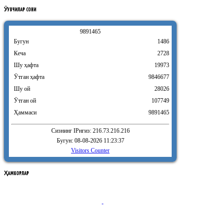
ӮҚУВЧИЛАР
СОНИ
9
8
9
1
4
6
5
Бугун
1486
Кеча
2728
Шу ҳафта
19973
Ӯтган ҳафта
9846677
Шу ой
28026
Ӯтган ой
107749
Ҳаммаси
9891465
Сизнинг IPнгиз: 216.73.216.216
Бугун: 08-08-2026 11:23:37
Visitors Counter
ҲАМКОРЛАР