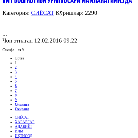
БМТ БОШ КОТИБИ ЎРИНБОСАРИ МАМЛАКАТИМИЗДА
Категория:
СИЁСАТ
Кӯришлар: 2290
...
Чоп этилган 12.02.2016 09:22
Саҳифа 1 аз 9
Ортга
1
2
3
4
5
6
7
8
9
Олдинга
Охирига
СИЁСАТ
ХАБАРЛАР
АДАБИЁТ
ИЛМ
ИҚТИСОД