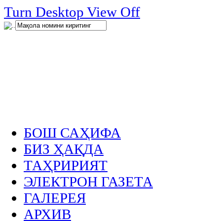
нглар
Turn Desktop View Off
.
БОШ САҲИФА
БИЗ ҲАҚДА
ТАҲРИРИЯТ
ЭЛЕКТРОН ГАЗЕТА
ГАЛЕРЕЯ
АРХИВ